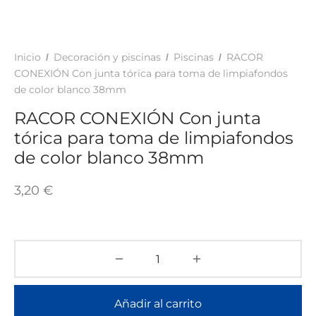
TAR
ICONAS, ADHESIVOS Y COLAS
ECIALIDADES Y SUELOS
AY, TINTES Y MANUALIDADES
Inicio
Decoración y piscinas
Piscinas
RACOR
/
/
/
CONEXIÓN Con junta tórica para toma de limpiafondos
de color blanco 38mm
RACOR CONEXIÓN Con junta
tórica para toma de limpiafondos
de color blanco 38mm
3,20
€
Añadir al carrito