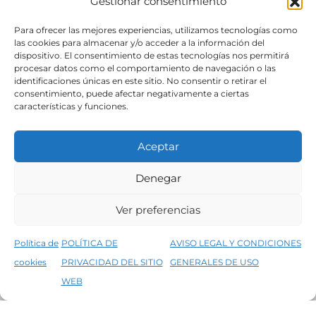
Gestionar consentimiento
SÍGUENOS
Para ofrecer las mejores experiencias, utilizamos tecnologías como
las cookies para almacenar y/o acceder a la información del
dispositivo. El consentimiento de estas tecnologías nos permitirá
procesar datos como el comportamiento de navegación o las
identificaciones únicas en este sitio. No consentir o retirar el
consentimiento, puede afectar negativamente a ciertas
características y funciones.
Aceptar
Denegar
Aviso legal
Condiciones generales de venta
Ver preferencias
Declaración de accesibilidad
Política de cookies
Política de
POLÍTICA DE
AVISO LEGAL Y CONDICIONES
Política de privacidad del sitio web
cookies
PRIVACIDAD DEL SITIO
GENERALES DE USO
↑
5% de descuento en tu primera compra, utiliza el código PRIMERACOMPRA
©2026 Decopintur- todos los derechos
WEB
Descartar