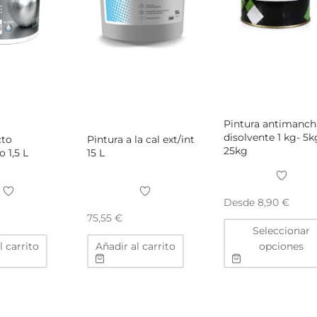
de
de
producto
producto
Pintura antimanch
disolvente 1 kg- 5k
cto
Pintura a la cal ext/int
25kg
 1,5 L
15 L
Desde
8,90
€
75,55
€
Seleccionar
l carrito
Añadir al carrito
opciones