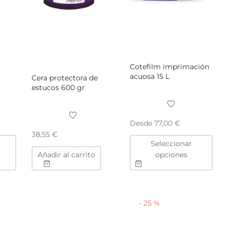
Cotefilm imprimación
acuosa 15 L
Cera protectora de
estucos 600 gr
Desde
77,00
€
38,55
€
Este
Este
Seleccionar
producto
pro
Añadir al carrito
opciones
tiene
tien
múltiples
múlt
variantes.
vari
Las
Las
-
25
%
opciones
opc
se
se