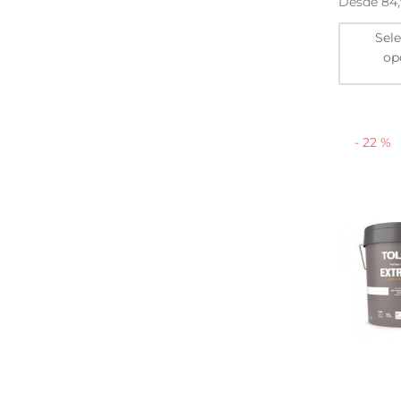
Desde
84
Sel
op
-
22
%