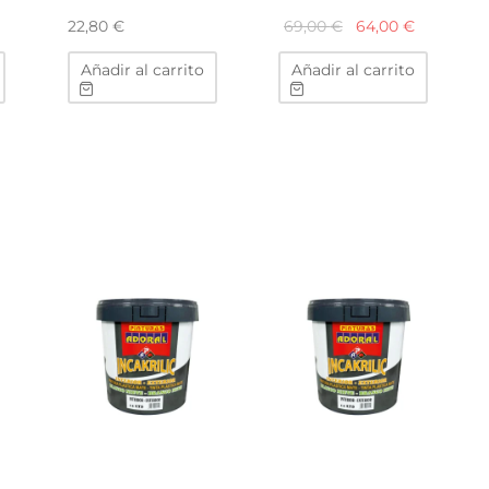
El
El
69,00
€
64,00
€
22,80
€
precio
precio
Añadir al carrito
Añadir al carrito
original
actual
era:
es:
69,00 €.
64,00 €.