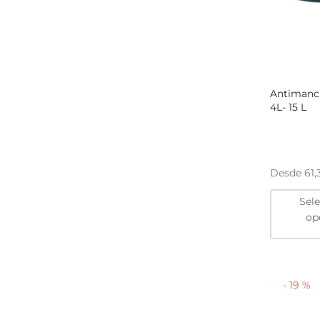
Antimanc
4L- 15 L
Desde
61
Sel
op
-
19
%