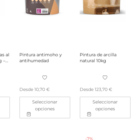
de
de
de
producto
producto
pro
as al
Pintura antimoho y
Pintura de arcilla
g –
antihumedad
natural 10kg
Desde
Desde
10,70
€
123,70
€
Este
Este
Este
Seleccionar
Seleccionar
producto
producto
pro
opciones
opciones
tiene
tiene
tien
múltiples
múltiples
múlt
variantes.
variantes.
vari
Las
Las
Las
-
7
%