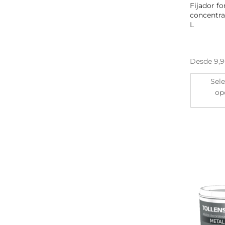
Fijador f
concentra
L
Desde
9,
Sel
op