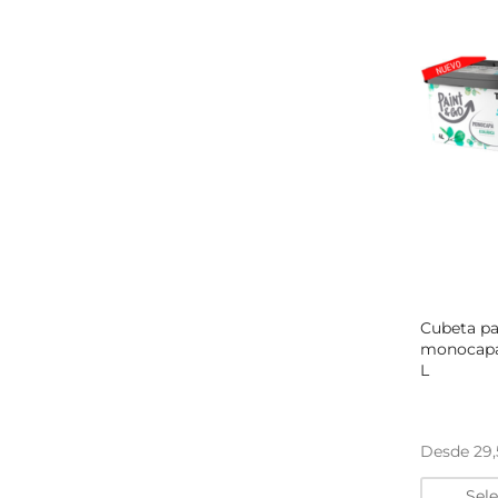
Cubeta p
monocapa
L
Desde
29
Sel