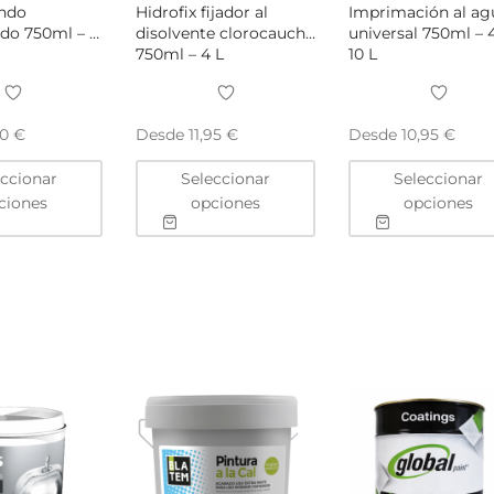
ondo
Hidrofix fijador al
Imprimación al ag
do 750ml – 4
disolvente clorocaucho
universal 750ml – 4
750ml – 4 L
10 L
Desde
Desde
90
€
11,95
€
10,95
€
Este
Este
eccionar
Seleccionar
Seleccionar
producto
producto
ciones
opciones
opciones
tiene
tiene
múltiples
múltiples
variantes.
variantes.
Las
Las
opciones
opciones
se
se
pueden
pueden
elegir
elegir
en
en
la
la
página
página