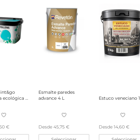
pueden
pueden
elegir
elegir
en
en
la
la
página
página
de
de
producto
producto
aint&go
Esmalte paredes
 ecológica 4
advance 4 L
Estuco veneciano 
Desde
Desde
,50
€
45,75
€
14,60
€
Este
Este
eccionar
Seleccionar
Seleccionar