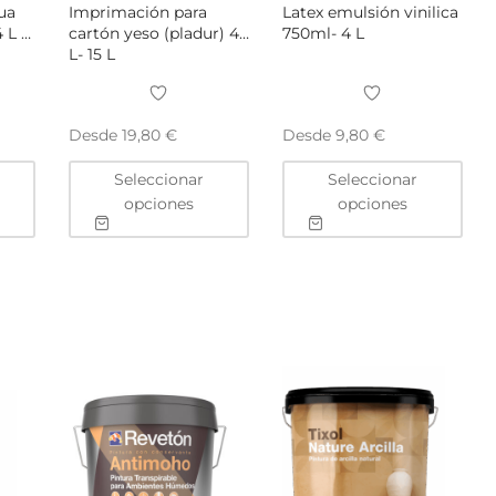
ua
Imprimación para
Latex emulsión vinilica
 L –
cartón yeso (pladur) 4
750ml- 4 L
L- 15 L
Desde
Desde
19,80
€
9,80
€
Este
Este
Este
Seleccionar
Seleccionar
producto
producto
pro
opciones
opciones
tiene
tiene
tien
múltiples
múltiples
múlt
variantes.
variantes.
vari
Las
Las
Las
opciones
opciones
opc
se
se
se
pueden
pueden
pue
elegir
elegir
eleg
en
en
en
la
la
la
página
página
pág