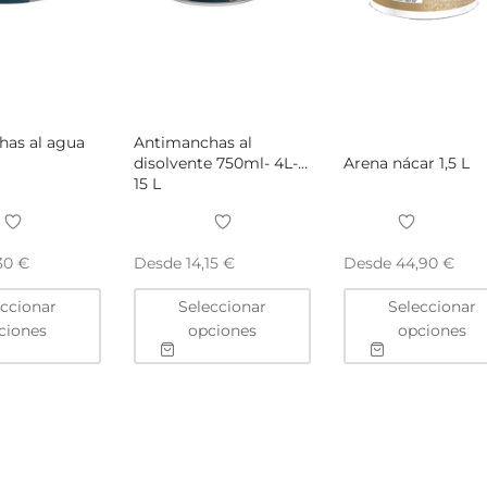
has al agua
Antimanchas al
disolvente 750ml- 4L-
Arena nácar 1,5 L
15 L
Desde
Desde
,30
€
14,15
€
44,90
€
Este
Este
eccionar
Seleccionar
Seleccionar
producto
producto
ciones
opciones
opciones
tiene
tiene
múltiples
múltiples
variantes.
variantes.
Las
Las
opciones
opciones
se
se