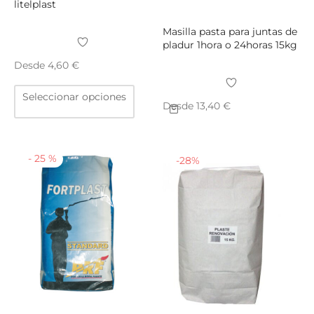
litelplast
Masilla pasta para juntas de
pladur 1hora o 24horas 15kg
Desde
4,60
€
Este
Seleccionar opciones
producto
Desde
13,40
€
tiene
múltiples
variantes.
-
25
%
-
28
%
Las
opciones
se
pueden
elegir
en
la
página
de
producto