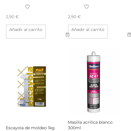
TAR
ICONAS, ADHESIVOS Y COLAS
ECIALIDADES Y SUELOS
2,90
€
2,90
€
AY, TINTES Y MANUALIDADES
Añadir al carrito
Añadir al carrito
Masilla acrílica blanco
Escayola de moldeo 1kg
300ml