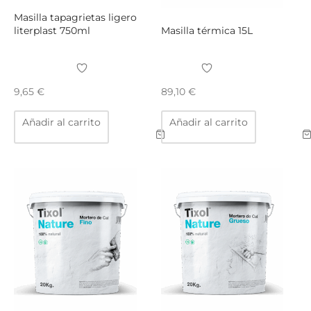
producto
Masilla tapagrietas ligero
literplast 750ml
Masilla térmica 15L
9,65
€
89,10
€
Añadir al carrito
Añadir al carrito