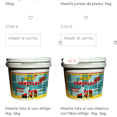
produ
25kg
Masilla juntas de pladur 5kg
27,90
€
11,90
€
Añadir al carrito
Añadir al carrito
-
42
%
Masilla lista al uso 400gr-
Masilla lista al uso elástica
1kg- 5kg
con fibra 400gr- 1kg- 5kg