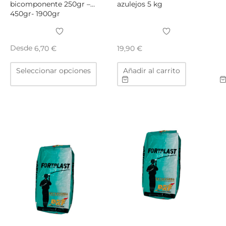
bicomponente 250gr –
azulejos 5 kg
450gr- 1900gr
Desde
6,70
€
19,90
€
Este
Seleccionar opciones
Añadir al carrito
producto
tiene
múltiples
variantes.
Las
opciones
se
pueden
elegir
en
la
página
de