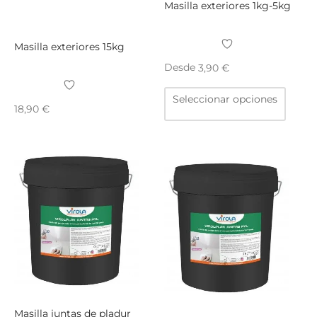
producto
Masilla exteriores 1kg-5kg
Masilla exteriores 15kg
Desde
3,90
€
Este
Seleccionar opciones
produ
18,90
€
tiene
múltip
varian
Las
opcio
se
puede
elegir
en
la
págin
de
Masilla juntas de pladur