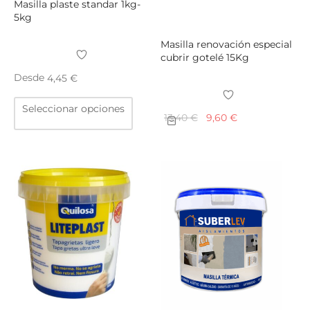
Masilla plaste standar 1kg-
5kg
Masilla renovación especial
cubrir gotelé 15Kg
Desde
4,45
€
Este
Seleccionar opciones
producto
El
El
13,40
€
9,60
€
tiene
precio
precio
múltiples
original
actual
variantes.
era:
es:
Las
13,40 €.
9,60 €.
opciones
se
pueden
elegir
en
la
página
de