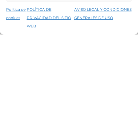
Política de
POLÍTICA DE
AVISO LEGAL Y CONDICIONES
cookies
PRIVACIDAD DEL SITIO
GENERALES DE USO
↑
5% de descuento en tu primera compra, utiliza el código PRIMERACOMPRA
WEB
Descartar
Aviso legal
Condiciones generales de venta
Declaración de accesibilidad
Política de cookies
Política de privacidad del sitio web
©2026 Decopintur- todos los derechos