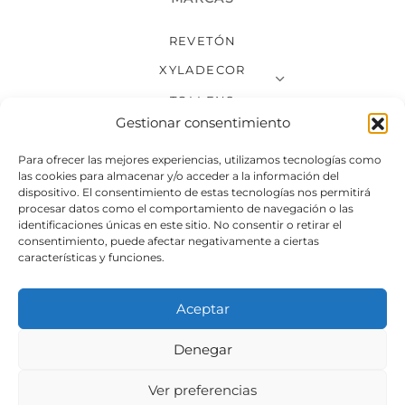
REVETÓN
XYLADECOR
TOLLENS
Gestionar consentimiento
BRUGUER
VER TODAS LAS MARCAS
Para ofrecer las mejores experiencias, utilizamos tecnologías como
las cookies para almacenar y/o acceder a la información del
dispositivo. El consentimiento de estas tecnologías nos permitirá
procesar datos como el comportamiento de navegación o las
ATENCIÓN AL CLIENTE
identificaciones únicas en este sitio. No consentir o retirar el
consentimiento, puede afectar negativamente a ciertas
CONTACTO
características y funciones.
ENVÍOS
Aceptar
DEVOLUCIONES
FORMAS DE PAGO
Denegar
Ver preferencias
SÍGUENOS