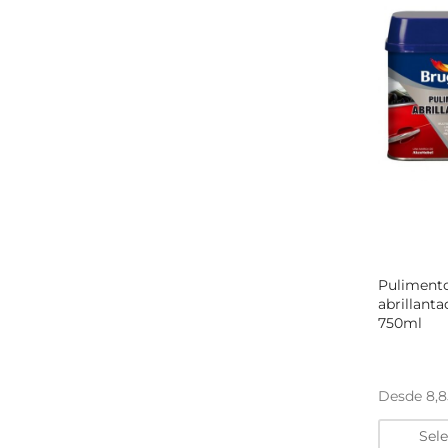
Puliment
abrillant
750ml
Desde
8,
Sel