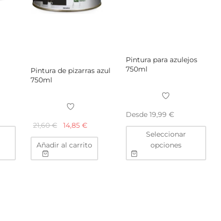
Pintura para azulejos
750ml
Pintura de pizarras azul
750ml
Desde
19,99
€
El
El
21,60
€
14,85
€
Este
Este
Seleccionar
precio
precio
producto
pro
Añadir al carrito
opciones
original
actual
tiene
tien
era:
es:
múltiples
múlt
variantes.
vari
21,60 €.
14,85 €.
Las
Las
opciones
opc
se
se
pueden
pue