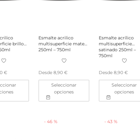
rilico
Esmalte acrilico
Esmalte acrílico
ficie brillo
multisuperficie mate
multisuperficie
750ml
250ml – 750ml
satinado 250ml –
750ml
Desde
Desde
90
€
8,90
€
8,90
€
Este
Este
eccionar
Seleccionar
Seleccionar
producto
producto
ciones
opciones
opciones
tiene
tiene
múltiples
múltiples
variantes.
variantes.
Las
Las
-
46
%
-
43
%
opciones
opciones
se
se
pueden
pueden