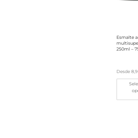
Esmalte ac
multisuper
250ml – 
Desde
8,
Sel
op