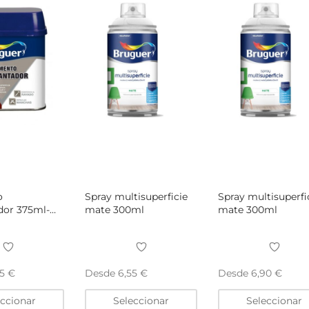
elegir
elegir
en
en
la
la
página
página
de
de
producto
producto
o
Spray multisuperficie
Spray multisuperfi
ador 375ml-
mate 300ml
mate 300ml
Desde
Desde
85
€
6,55
€
6,90
€
Este
Este
eccionar
Seleccionar
Seleccionar
producto
producto