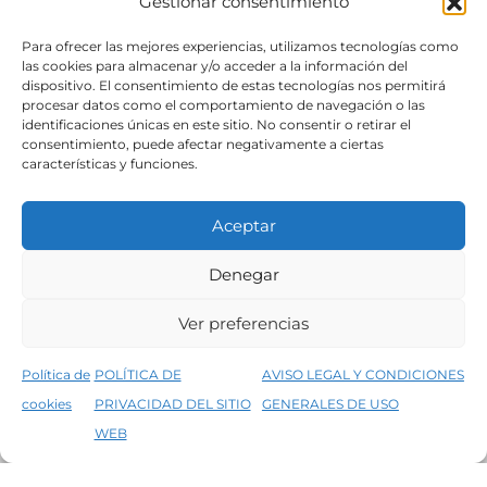
Gestionar consentimiento
SÍGUENOS
Para ofrecer las mejores experiencias, utilizamos tecnologías como
las cookies para almacenar y/o acceder a la información del
dispositivo. El consentimiento de estas tecnologías nos permitirá
procesar datos como el comportamiento de navegación o las
identificaciones únicas en este sitio. No consentir o retirar el
consentimiento, puede afectar negativamente a ciertas
características y funciones.
Aceptar
Denegar
Aviso legal
Condiciones generales de venta
Ver preferencias
Declaración de accesibilidad
Política de cookies
Política de
POLÍTICA DE
AVISO LEGAL Y CONDICIONES
Política de privacidad del sitio web
cookies
PRIVACIDAD DEL SITIO
GENERALES DE USO
↑
5% de descuento en tu primera compra, utiliza el código PRIMERACOMPRA
©2026 Decopintur- todos los derechos
WEB
Descartar