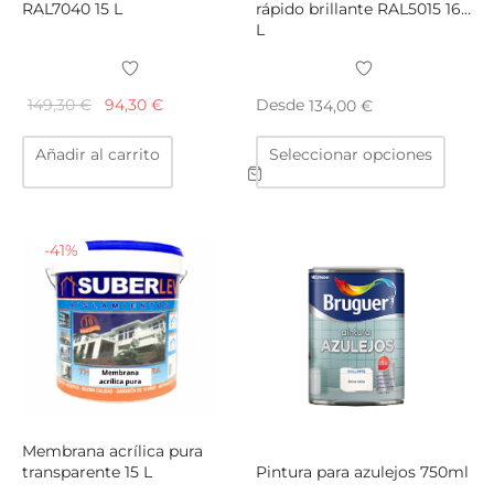
RAL7040 15 L
rápido brillante RAL5015 16
L
El precio
El
149,30
€
94,30
€
Desde
134,00
€
original
precio
Este
Añadir al carrito
Seleccionar opciones
era:
actual
produ
149,30 €.
es:
tiene
94,30 €.
múltip
varian
-
41
%
Las
opcio
se
puede
elegir
en
la
págin
Membrana acrílica pura
de
transparente 15 L
Pintura para azulejos 750ml