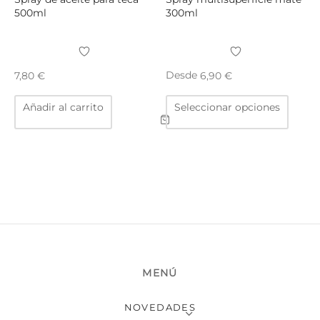
500ml
300ml
Desde
7,80
€
6,90
€
Este
Añadir al carrito
Seleccionar opciones
produ
tiene
múltip
varian
Las
opcio
se
puede
elegir
en
MENÚ
la
págin
NOVEDADES
de