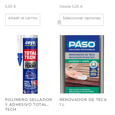
Desde
5,30
€
5,05
€
Este
Añadir al carrito
Seleccionar opciones
produ
tiene
múltip
varian
Las
opcio
se
puede
elegir
en
la
págin
de
produ
POLÍMERO SELLADOR
RENOVADOR DE TECA
Y ADHESIVO TOTAL
1 L
TECH