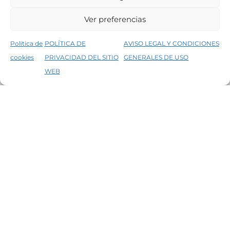
FORMAS DE PAGO
Ver preferencias
SÍGUENOS
Política de
POLÍTICA DE
AVISO LEGAL Y CONDICIONES
cookies
PRIVACIDAD DEL SITIO
GENERALES DE USO
↑
5% de descuento en tu primera compra, utiliza el código PRIMERACOMPRA
WEB
Descartar
Aviso legal
Condiciones generales de venta
Declaración de accesibilidad
Política de cookies
Política de privacidad del sitio web