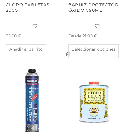
de
CLORO TABLETAS
BARNIZ PROTECTOR
producto
200G
ÓXIDO 750ML
Desde
25,00
€
21,90
€
Este
Añadir al carrito
Seleccionar opciones
produ
tiene
múltip
varian
Las
opcio
se
puede
elegir
en
la
págin