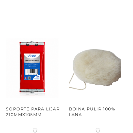
TAR
ICONAS, ADHESIVOS Y COLAS
ECIALIDADES Y SUELOS
AY, TINTES Y MANUALIDADES
SOPORTE PARA LIJAR
BOINA PULIR 100%
210MMX105MM
LANA