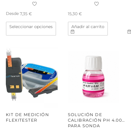
Desde
7,35
€
15,30
€
Este
Seleccionar opciones
Añadir al carrito
producto
tiene
múltiples
variantes.
Las
opciones
se
pueden
elegir
en
la
página
de
KIT DE MEDICIÓN
SOLUCIÓN DE
producto
FLEXITESTER
CALIBRACIÓN PH 4.00
PARA SONDA