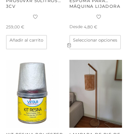
PRO50VXR 50LITROS
ESPUMA PARA
3CV
MÁQUINA LIJADORA
Desde
259,00
€
4,80
€
Este
Añadir al carrito
Seleccionar opciones
produ
tiene
múltip
varian
Las
opcio
se
puede
elegir
en
la
págin
de
produ