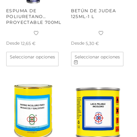
de
produ
ESPUMA DE
BETÚN DE JUDEA
POLIURETANO
125ML-1 L
PROYECTABLE 700ML
Desde
Desde
12,65
€
5,30
€
Este
Este
Seleccionar opciones
Seleccionar opciones
producto
produ
tiene
tiene
múltiples
múltip
variantes.
varian
Las
Las
opciones
opcio
se
se
pueden
puede
elegir
elegir
en
en
la
la