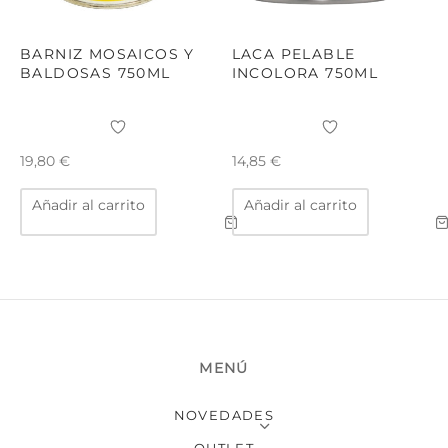
página
págin
de
de
producto
produ
BARNIZ MOSAICOS Y
LACA PELABLE
BALDOSAS 750ML
INCOLORA 750ML
19,80
€
14,85
€
Añadir al carrito
Añadir al carrito
MENÚ
NOVEDADES