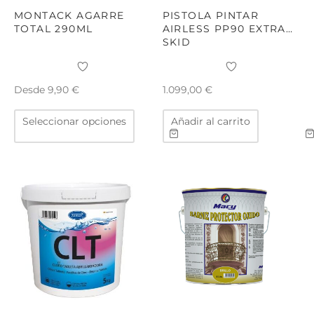
MONTACK AGARRE
PISTOLA PINTAR
TOTAL 290ML
AIRLESS PP90 EXTRA
SKID
Desde
9,90
€
1.099,00
€
Este
Seleccionar opciones
Añadir al carrito
producto
tiene
múltiples
variantes.
Las
opciones
se
pueden
elegir
en
la
página