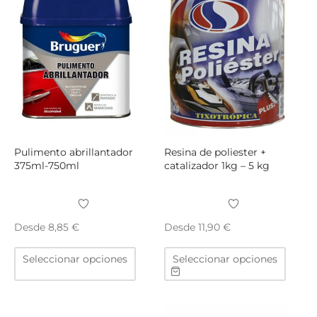
Pulimento abrillantador
Resina de poliester +
375ml-750ml
catalizador 1kg – 5 kg
Desde
Desde
8,85
€
11,90
€
Este
Este
Seleccionar opciones
Seleccionar opciones
producto
produ
tiene
tiene
múltiples
múltip
variantes.
varian