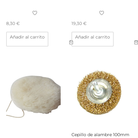
TAR
ICONAS, ADHESIVOS Y COLAS
ECIALIDADES Y SUELOS
8,30
€
19,30
€
AY, TINTES Y MANUALIDADES
Añadir al carrito
Añadir al carrito
Cepillo de alambre 100mm