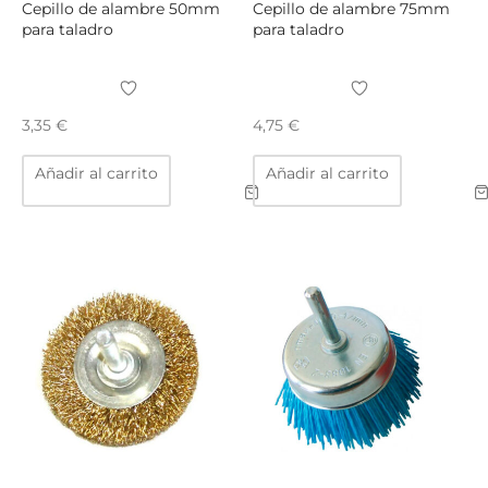
producto
Cepillo de alambre 50mm
Cepillo de alambre 75mm
para taladro
para taladro
3,35
€
4,75
€
Añadir al carrito
Añadir al carrito