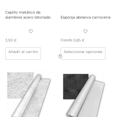
Cepillo metálico de
alambres acero latonado
Esponja abrasiva carrocería
Desde
3,90
€
0,85
€
Este
Añadir al carrito
Seleccionar opciones
produ
tiene
múltip
varian
Las
opcio
se
puede
elegir
en
la