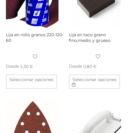
pueden
puede
elegir
elegir
en
en
la
la
página
págin
Lija en rollo granos 220-120-
Lija en taco grano
de
de
60
fino,medio y grueso
producto
produ
Desde
Desde
5,30
€
0,80
€
Este
Este
Seleccionar opciones
Seleccionar opciones
producto
produ
tiene
tiene
múltiples
múltip
variantes.
varian
Las
Las
opciones
opcio
se
se
pueden
puede