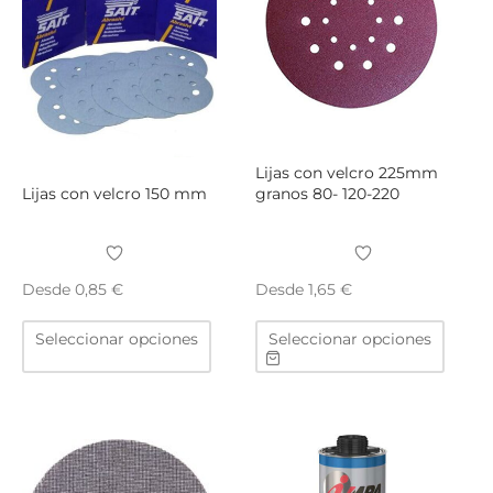
pueden
puede
elegir
elegir
en
en
la
la
página
págin
de
de
producto
produ
Lijas con velcro 225mm
Lijas con velcro 150 mm
granos 80- 120-220
Desde
Desde
0,85
€
1,65
€
Este
Este
Seleccionar opciones
Seleccionar opciones
producto
produ
tiene
tiene
múltiples
múltip
variantes.
varian
Las
Las
opciones
opcio