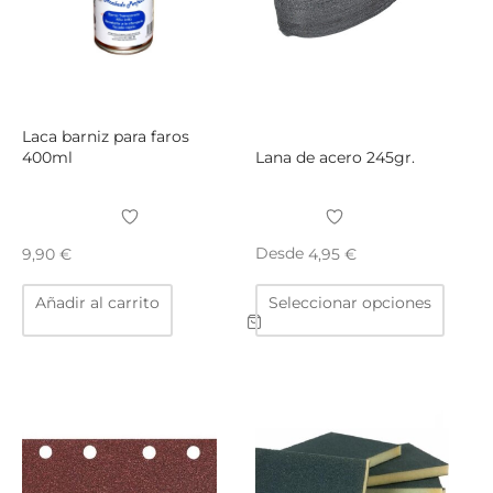
la
página
de
producto
Laca barniz para faros
400ml
Lana de acero 245gr.
Desde
9,90
€
4,95
€
Este
Añadir al carrito
Seleccionar opciones
produ
tiene
múltip
varian
Las
opcio
se
puede