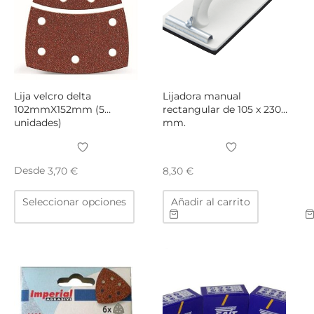
elegir
elegir
en
en
la
la
página
págin
de
de
producto
produ
Lija velcro delta
Lijadora manual
102mmX152mm (5
rectangular de 105 x 230
unidades)
mm.
Desde
3,70
€
8,30
€
Este
Seleccionar opciones
Añadir al carrito
producto
tiene
múltiples
variantes.
Las
opciones
se