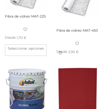
elegir
págin
en
de
la
produ
Fibra de vidreo MAT-225
página
de
producto
Fibra de vidreo MAT-450
Desde
1,70
€
Este
Seleccionar opciones
producto
Desde
2,95
€
tiene
Este
múltiples
producto
variantes.
tiene
Las
múltiples
opciones
variantes.
se
Las
pueden
opciones
elegir
se
en
pueden
la