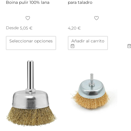
Boina pulir 100% lana
para taladro
Desde
5,05
€
4,20
€
Este
Seleccionar opciones
Añadir al carrito
producto
tiene
múltiples
variantes.
Las
opciones
se
pueden
elegir
en
la
página
de