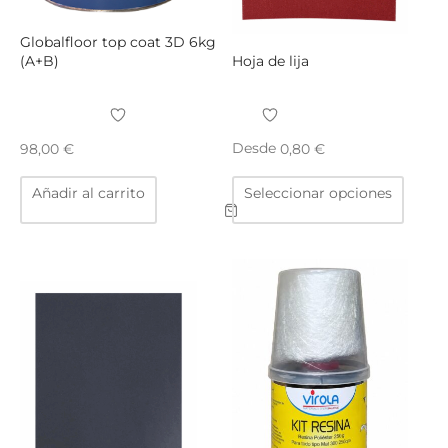
elegir
página
en
de
Globalfloor top coat 3D 6kg
la
producto
(A+B)
Hoja de lija
página
de
producto
Desde
98,00
€
0,80
€
Este
Añadir al carrito
Seleccionar opciones
produ
tiene
múltip
varian
Las
opcio
se
puede
elegir
en
la