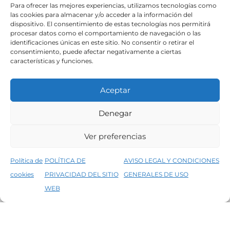
Para ofrecer las mejores experiencias, utilizamos tecnologías como
las cookies para almacenar y/o acceder a la información del
dispositivo. El consentimiento de estas tecnologías nos permitirá
procesar datos como el comportamiento de navegación o las
identificaciones únicas en este sitio. No consentir o retirar el
consentimiento, puede afectar negativamente a ciertas
características y funciones.
Aceptar
Denegar
Ver preferencias
MENÚ
Política de
POLÍTICA DE
AVISO LEGAL Y CONDICIONES
NOVEDADES
cookies
PRIVACIDAD DEL SITIO
GENERALES DE USO
↑
OUTLET
5% de descuento en tu primera compra, utiliza el código PRIMERACOMPRA
WEB
Descartar
MI CUENTA
MARCAS