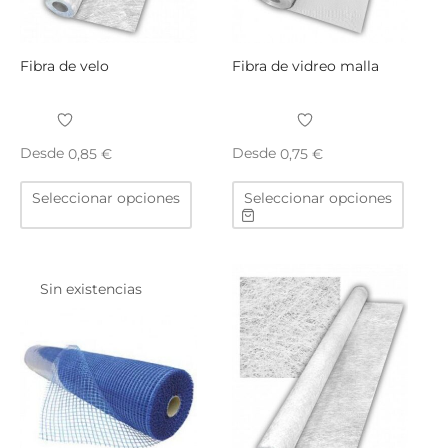
págin
de
produ
Fibra de velo
Fibra de vidreo malla
Desde
Desde
0,85
€
0,75
€
Este
Este
Seleccionar opciones
Seleccionar opciones
producto
produ
tiene
tiene
múltiples
múltip
variantes.
varian
Sin existencias
Las
Las
opciones
opcio
se
se
pueden
puede
elegir
elegir
en
en
la
la