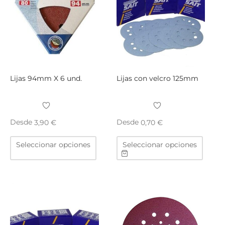
pueden
elegir
en
la
página
de
producto
Lijas 94mm X 6 und.
Lijas con velcro 125mm
Desde
Desde
3,90
€
0,70
€
Este
Este
Seleccionar opciones
Seleccionar opciones
producto
produ
tiene
tiene
múltiples
múltip
variantes.
varian
Las
Las
opciones
opcio
se
se