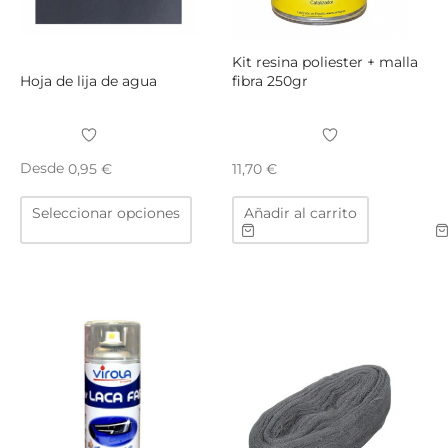
págin
de
produ
Kit resina poliester + malla
Hoja de lija de agua
fibra 250gr
Desde
0,95
€
11,70
€
Este
Seleccionar opciones
Añadir al carrito
producto
tiene
múltiples
variantes.
Las
opciones
se
pueden
elegir
en