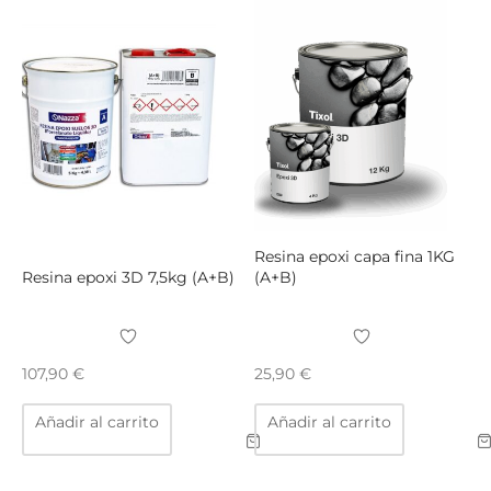
Las
Las
opciones
opcio
se
se
pueden
puede
elegir
elegir
en
en
la
la
página
págin
de
de
producto
produ
Resina epoxi capa fina 1KG
Resina epoxi 3D 7,5kg (A+B)
(A+B)
107,90
€
25,90
€
Añadir al carrito
Añadir al carrito