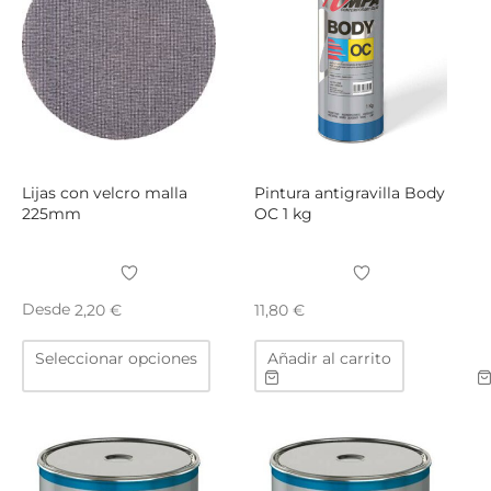
se
se
pueden
puede
elegir
elegir
en
en
la
la
página
págin
de
de
producto
produ
Lijas con velcro malla
Pintura antigravilla Body
225mm
OC 1 kg
Desde
2,20
€
11,80
€
Este
Seleccionar opciones
Añadir al carrito
producto
tiene
múltiples
variantes.
Las