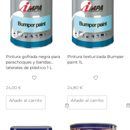
opciones
se
pueden
elegir
en
la
página
de
producto
Pintura gofrada negra para
Pintura texturizada Bumper
parachoques y bandas
paint 1L
laterales de plástico 1 L
24,00
€
24,80
€
Añadir al carrito
Añadir al carrito