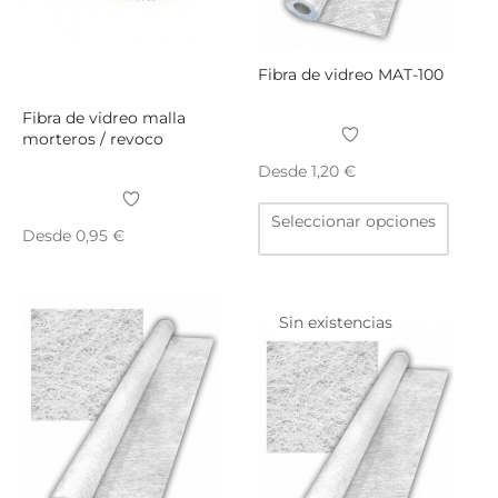
página
págin
de
de
producto
produ
Fibra de vidreo MAT-100
Fibra de vidreo malla
morteros / revoco
Desde
1,20
€
Este
Seleccionar opciones
produ
Desde
0,95
€
tiene
Este
múltip
producto
varian
Sin existencias
tiene
Las
múltiples
opcio
variantes.
se
Las
puede
opciones
elegir
se
en
pueden
la