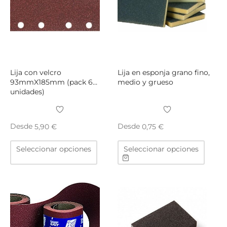
elegir
en
la
págin
de
produ
Lija con velcro
Lija en esponja grano fino,
93mmX185mm (pack 6
medio y grueso
unidades)
Desde
Desde
5,90
€
0,75
€
Este
Este
Seleccionar opciones
Seleccionar opciones
producto
produ
tiene
tiene
múltiples
múltip
variantes.
varian
Las
Las
opciones
opcio
se
se