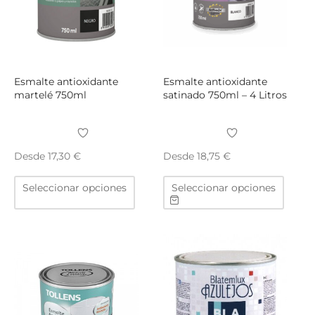
en
la
página
de
producto
Esmalte antioxidante
Esmalte antioxidante
martelé 750ml
satinado 750ml – 4 Litros
Desde
Desde
17,30
€
18,75
€
Este
Este
Seleccionar opciones
Seleccionar opciones
producto
produ
tiene
tiene
múltiples
múltip
variantes.
varian
Las
Las
opciones
opcio
se
se
pueden
puede