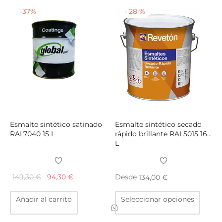
variantes.
varian
-
37
%
-
28
%
Las
Las
opciones
opcio
se
se
pueden
puede
elegir
elegir
en
en
la
la
página
págin
de
de
producto
produ
Esmalte sintético satinado
Esmalte sintético secado
RAL7040 15 L
rápido brillante RAL5015 16
L
El precio
El
149,30
€
94,30
€
Desde
134,00
€
original
precio
Este
Añadir al carrito
Seleccionar opciones
era:
actual
produ
149,30 €.
es:
tiene