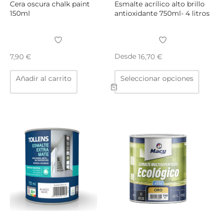
Cera oscura chalk paint
Esmalte acrílico alto brillo
150ml
antioxidante 750ml- 4 litros
Desde
7,90
€
16,70
€
Este
Añadir al carrito
Seleccionar opciones
produ
tiene
múltip
varian
Las
opcio
se
puede
elegir
en
la
págin
de