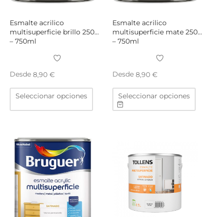
de
de
producto
produ
Esmalte acrilico
Esmalte acrilico
multisuperficie brillo 250ml
multisuperficie mate 250ml
– 750ml
– 750ml
Desde
Desde
8,90
€
8,90
€
Este
Este
Seleccionar opciones
Seleccionar opciones
producto
produ
tiene
tiene
múltiples
múltip
variantes.
varian
Las
Las
opciones
opcio
se
se
pueden
puede
elegir
elegir
en
en
la
la