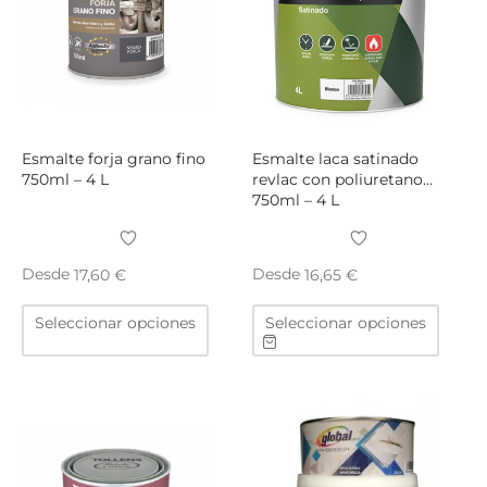
pueden
puede
elegir
elegir
en
en
la
la
página
págin
de
de
producto
produ
Esmalte forja grano fino
Esmalte laca satinado
750ml – 4 L
revlac con poliuretano
750ml – 4 L
Desde
Desde
17,60
€
16,65
€
Este
Este
Seleccionar opciones
Seleccionar opciones
producto
produ
tiene
tiene
múltiples
múltip
variantes.
varian
Las
Las
opciones
opcio
se
se