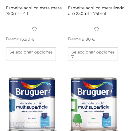
produ
Esmalte acrílico extra mate
Esmalte acrílico metalizado
750ml – 4 L
oro 250ml – 750ml
Desde
Desde
16,90
€
9,80
€
Este
Este
Seleccionar opciones
Seleccionar opciones
producto
produ
tiene
tiene
múltiples
múltip
variantes.
varian
Las
Las
opciones
opcio
se
se
pueden
puede
elegir
elegir
en
en
la
la
página
págin