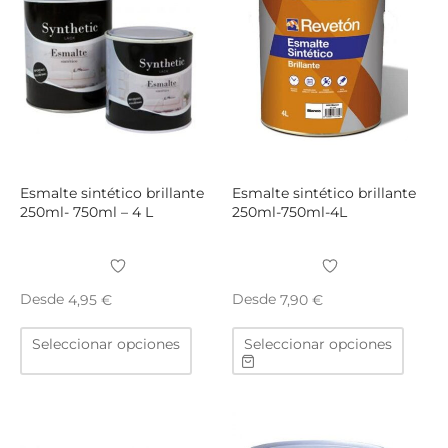
Esmalte sintético brillante
Esmalte sintético brillante
250ml- 750ml – 4 L
250ml-750ml-4L
Desde
Desde
4,95
€
7,90
€
Este
Este
Seleccionar opciones
Seleccionar opciones
producto
produ
tiene
tiene
múltiples
múltip
variantes.
varian
Las
Las