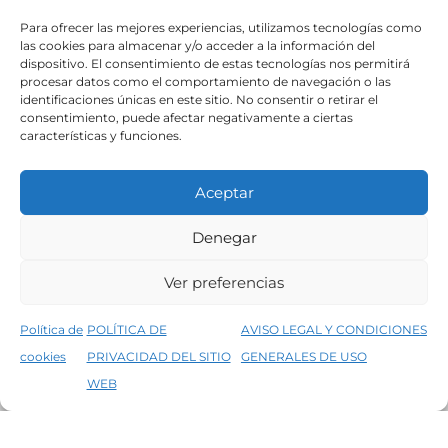
Para ofrecer las mejores experiencias, utilizamos tecnologías como
las cookies para almacenar y/o acceder a la información del
dispositivo. El consentimiento de estas tecnologías nos permitirá
procesar datos como el comportamiento de navegación o las
identificaciones únicas en este sitio. No consentir o retirar el
consentimiento, puede afectar negativamente a ciertas
características y funciones.
Aceptar
Denegar
Ver preferencias
MENÚ
Política de
POLÍTICA DE
AVISO LEGAL Y CONDICIONES
NOVEDADES
cookies
PRIVACIDAD DEL SITIO
GENERALES DE USO
↑
OUTLET
5% de descuento en tu primera compra, utiliza el código PRIMERACOMPRA
WEB
Descartar
MI CUENTA