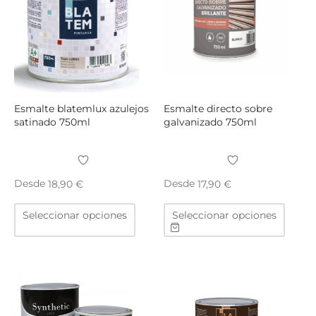
pueden
puede
elegir
elegir
en
en
la
la
página
págin
de
de
producto
produ
Esmalte blatemlux azulejos
Esmalte directo sobre
satinado 750ml
galvanizado 750ml
Desde
Desde
18,90
€
17,90
€
Este
Este
Seleccionar opciones
Seleccionar opciones
producto
produ
tiene
tiene
múltiples
múltip
variantes.
varian
Las
Las
opciones
opcio