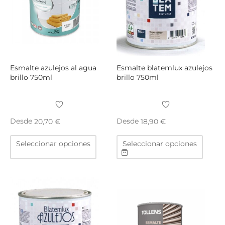
elegir
elegir
en
en
la
la
página
págin
de
de
producto
produ
Esmalte azulejos al agua
Esmalte blatemlux azulejos
brillo 750ml
brillo 750ml
Desde
Desde
20,70
€
18,90
€
Este
Este
Seleccionar opciones
Seleccionar opciones
producto
produ
tiene
tiene
múltiples
múltip
variantes.
varian
Las
Las
opciones
opcio
se
se