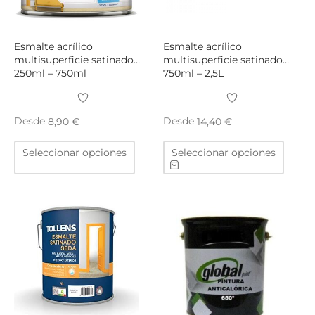
página
págin
de
de
producto
produ
Esmalte acrílico
Esmalte acrílico
multisuperficie satinado
multisuperficie satinado
250ml – 750ml
750ml – 2,5L
Desde
Desde
8,90
€
14,40
€
Este
Este
Seleccionar opciones
Seleccionar opciones
producto
produ
tiene
tiene
múltiples
múltip
variantes.
varian
Las
Las
opciones
opcio
se
se
pueden
puede
elegir
elegir
en
en