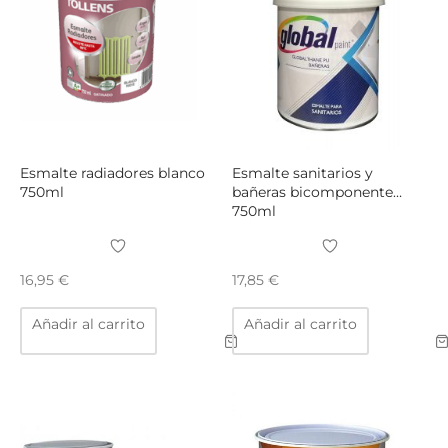
pueden
puede
elegir
elegir
en
en
la
la
página
págin
de
de
producto
produ
Esmalte radiadores blanco
Esmalte sanitarios y
750ml
bañeras bicomponente
750ml
16,95
€
17,85
€
Añadir al carrito
Añadir al carrito