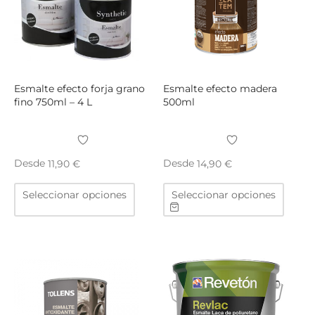
se
se
pueden
puede
elegir
elegir
en
en
la
la
página
págin
Esmalte efecto forja grano
Esmalte efecto madera
de
de
fino 750ml – 4 L
500ml
producto
produ
Desde
Desde
11,90
€
14,90
€
Este
Este
Seleccionar opciones
Seleccionar opciones
producto
produ
tiene
tiene
múltiples
múltip
variantes.
varian
Las
Las
opciones
opcio
se
se