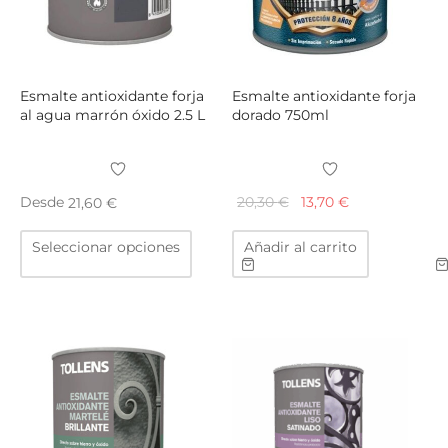
la
la
página
págin
de
de
producto
produ
Esmalte antioxidante forja
Esmalte antioxidante forja
al agua marrón óxido 2.5 L
dorado 750ml
El
El
Desde
20,30
€
13,70
€
21,60
€
precio
precio
Este
Seleccionar opciones
Añadir al carrito
original
actual
producto
era:
es:
tiene
20,30 €.
13,70 €.
múltiples
variantes.
Las
opciones
se
pueden
elegir