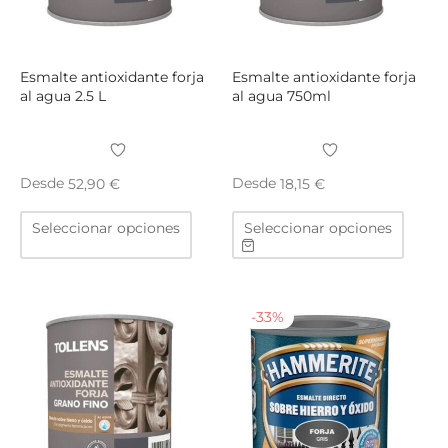
la
la
página
págin
de
de
producto
produ
Esmalte antioxidante forja
Esmalte antioxidante forja
al agua 2.5 L
al agua 750ml
Desde
Desde
52,90
€
18,15
€
Este
Este
Seleccionar opciones
Seleccionar opciones
producto
produ
tiene
tiene
múltiples
múltip
variantes.
varian
-
33
%
Las
Las
opciones
opcio
se
se
pueden
puede
elegir
elegir
en
en