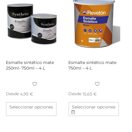
opciones
opcio
se
se
pueden
puede
elegir
elegir
en
en
la
la
página
págin
de
de
producto
produ
Esmalte sintético mate
Esmalte sintético mate
250ml- 750ml – 4 L
750ml – 4 L
Desde
Desde
4,95
€
15,65
€
Este
Este
Seleccionar opciones
Seleccionar opciones
producto
produ
tiene
tiene
múltiples
múltip
variantes.
varian