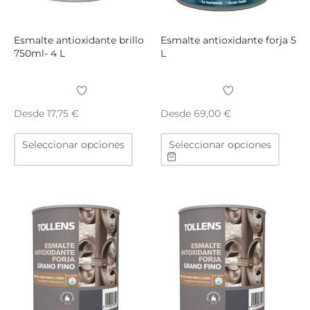
página
págin
de
de
producto
produ
Esmalte antioxidante brillo
Esmalte antioxidante forja 5
750ml- 4 L
L
Desde
Desde
17,75
€
69,00
€
Este
Este
Seleccionar opciones
Seleccionar opciones
producto
produ
tiene
tiene
múltiples
múltip
variantes.
varian
Las
Las
opciones
opcio
se
se
pueden
puede
elegir
elegir
en
en