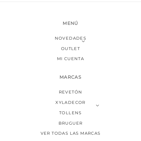
puede
elegir
en
MENÚ
la
págin
NOVEDADES
de
produ
OUTLET
MI CUENTA
MARCAS
REVETÓN
XYLADECOR
TOLLENS
BRUGUER
VER TODAS LAS MARCAS