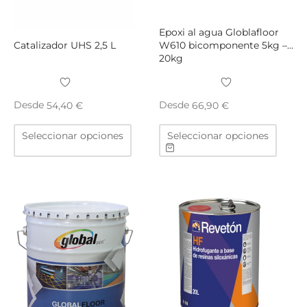
página
págin
de
de
Epoxi al agua Globlafloor
producto
produ
Catalizador UHS 2,5 L
W610 bicomponente 5kg –
20kg
Desde
Desde
54,40
€
66,90
€
Este
Este
Seleccionar opciones
Seleccionar opciones
producto
produ
tiene
tiene
múltiples
múltip
variantes.
varian
Las
Las
opciones
opcio
se
se
pueden
puede
elegir
elegir
en
en
la
la