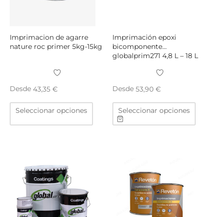
la
la
página
págin
de
de
producto
produ
Imprimacion de agarre
Imprimación epoxi
nature roc primer 5kg-15kg
bicomponente
globalprim271 4,8 L – 18 L
Desde
Desde
43,35
€
53,90
€
Este
Este
Seleccionar opciones
Seleccionar opciones
producto
produ
tiene
tiene
múltiples
múltip
variantes.
varian
Las
Las
opciones
opcio
se
se
pueden
puede
elegir
elegir
en
en