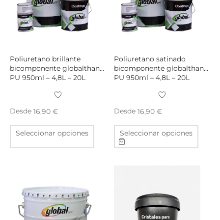
se
se
pueden
puede
elegir
elegir
en
en
la
la
página
págin
Poliuretano brillante
Poliuretano satinado
de
de
bicomponente globalthane
bicomponente globalthane
PU 950ml – 4,8L – 20L
PU 950ml – 4,8L – 20L
producto
produ
Desde
Desde
16,90
€
16,90
€
Este
Este
Seleccionar opciones
Seleccionar opciones
producto
produ
tiene
tiene
múltiples
múltip
variantes.
varian
Las
Las
opciones
opcio
se
se
pueden
puede