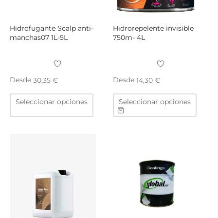
págin
de
produ
Hidrofugante Scalp anti-
Hidrorepelente invisible
manchas07 1L-5L
750m- 4L
Desde
Desde
30,35
€
14,30
€
Este
Este
Seleccionar opciones
Seleccionar opciones
producto
produ
tiene
tiene
múltiples
múltip
variantes.
varian
Las
Las
opciones
opcio
se
se
pueden
puede
elegir
elegir
en
en