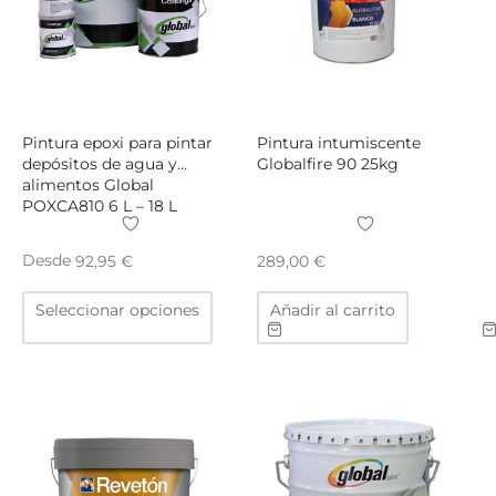
elegir
en
la
págin
de
Pintura epoxi para pintar
Pintura intumiscente
produ
depósitos de agua y
Globalfire 90 25kg
alimentos Global
POXCA810 6 L – 18 L
Desde
92,95
€
289,00
€
Este
Seleccionar opciones
Añadir al carrito
producto
tiene
múltiples
variantes.
Las
opciones
se