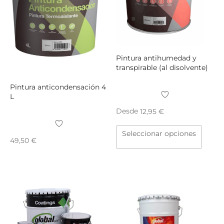
en
en
la
la
página
págin
de
de
producto
produ
Pintura antihumedad y
transpirable (al disolvente)
Pintura anticondensación 4
L
Desde
12,95
€
Este
Seleccionar opciones
produ
49,50
€
tiene
múltip
varian
Las
opcio
se
puede