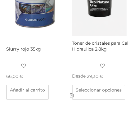
elegir
elegir
en
en
la
la
página
págin
de
de
producto
produ
Toner de cristales para Cal
Slurry rojo 35kg
Hidraulica 2,8kg
Desde
66,00
€
29,30
€
Este
Añadir al carrito
Seleccionar opciones
produ
tiene
múltip
varian
Las
opcio
se