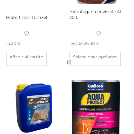
la
págin
Hidrofugante invisible 4L –
de
Hidro finish 1 L Tixol
20 L
produ
Desde
14,20
€
26,30
€
Este
Añadir al carrito
Seleccionar opciones
produ
tiene
múltip
varian
Las
opcio
se
puede
elegir
en
la