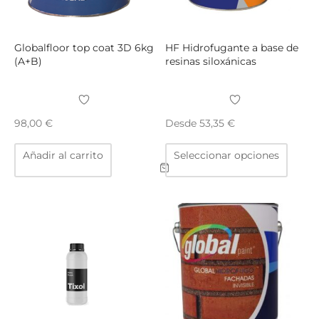
página
págin
de
de
producto
produ
Globalfloor top coat 3D 6kg
HF Hidrofugante a base de
(A+B)
resinas siloxánicas
Desde
98,00
€
53,35
€
Este
Añadir al carrito
Seleccionar opciones
produ
tiene
múltip
varian
Las
opcio
se
puede
elegir
en