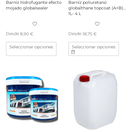
producto
produ
Barniz hidrofugante efecto
Barniz poliuretano
mojado globalsealer
globalthane topcoat (A+B)
1L- 4 L
Desde
Desde
8,90
€
18,75
€
Este
Este
Seleccionar opciones
Seleccionar opciones
producto
produ
tiene
tiene
múltiples
múltip
variantes.
varian
Las
Las
opciones
opcio
se
se
pueden
puede
elegir
elegir
en
en
la
la
página
págin
de
de