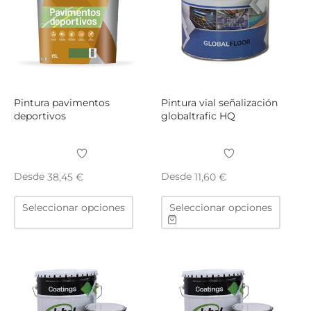
pueden
elegir
en
la
página
de
producto
Pintura pavimentos
Pintura vial señalización
deportivos
globaltrafic HQ
Desde
Desde
38,45
€
11,60
€
Este
Este
Seleccionar opciones
Seleccionar opciones
producto
produ
tiene
tiene
múltiples
múltip
variantes.
varian
Las
Las
opciones
opcio