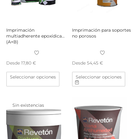
la
la
página
págin
de
de
producto
produ
Imprimación
Imprimación para soportes
multiadherente epoxídica
no porosos
(A+B)
Desde
Desde
17,80
€
54,45
€
Este
Este
Seleccionar opciones
Seleccionar opciones
producto
produ
tiene
tiene
múltiples
múltip
variantes.
varian
Sin existencias
Las
Las
opciones
opcio
se
se
pueden
puede
elegir
elegir