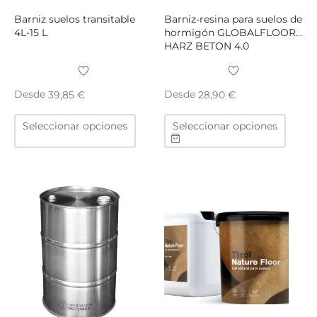
producto
produ
Barniz suelos transitable
Barniz-resina para suelos de
4L-15 L
hormigón GLOBALFLOOR
HARZ BETON 4.0
Desde
Desde
39,85
€
28,90
€
Este
Este
Seleccionar opciones
Seleccionar opciones
producto
produ
tiene
tiene
múltiples
múltip
variantes.
varian
Las
Las
opciones
opcio
se
se
pueden
puede
elegir
elegir
en
en
la
la
página
págin