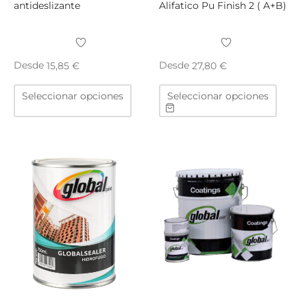
antideslizante
Alifatico Pu Finish 2 ( A+B)
Desde
Desde
15,85
€
27,80
€
Este
Este
Seleccionar opciones
Seleccionar opciones
producto
produ
tiene
tiene
múltiples
múltip
variantes.
varian
Las
Las
opciones
opcio
se
se
pueden
puede
elegir
elegir
en
en
la
la
página
págin
de
de