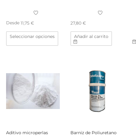
TAR
ICONAS, ADHESIVOS Y COLAS
ECIALIDADES Y SUELOS
Desde
11,75
€
27,80
€
AY, TINTES Y MANUALIDADES
Este
Seleccionar opciones
Añadir al carrito
producto
tiene
múltiples
variantes.
Las
opciones
se
pueden
elegir
en
la
página
de
producto
Aditivo microperlas
Barniz de Poliuretano