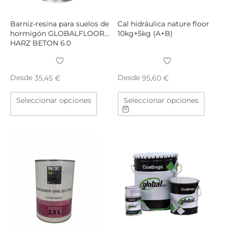
de
de
producto
produ
Barniz-resina para suelos de
Cal hidráulica nature floor
hormigón GLOBALFLOOR
10kg+5kg (A+B)
HARZ BETON 6.0
Desde
Desde
35,45
€
95,60
€
Este
Este
Seleccionar opciones
Seleccionar opciones
producto
produ
tiene
tiene
múltiples
múltip
variantes.
varian
Las
Las
opciones
opcio
se
se
pueden
puede
elegir
elegir
en
en
la
la