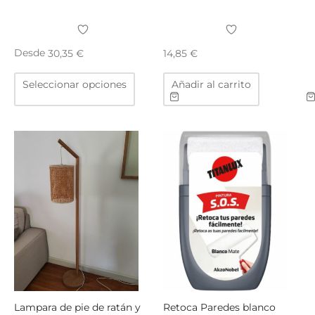
TAR
ICONAS, ADHESIVOS Y COLAS
ECIALIDADES Y SUELOS
Desde
30,35
€
14,85
€
AY, TINTES Y MANUALIDADES
Este
Seleccionar opciones
Añadir al carrito
producto
tiene
múltiples
variantes.
Las
opciones
se
pueden
elegir
en
la
página
de
producto
Lampara de pie de ratán y
Retoca Paredes blanco