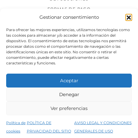
FORMAS DE PAGO
Gestionar consentimiento
SÍGUENOS
Para ofrecer las mejores experiencias, utilizamos tecnologías como
las cookies para almacenar y/o acceder a la información del
dispositivo. El consentimiento de estas tecnologías nos permitirá
procesar datos como el comportamiento de navegación o las
identificaciones únicas en este sitio. No consentir o retirar el
consentimiento, puede afectar negativamente a ciertas
características y funciones.
Aceptar
Denegar
Aviso legal
Condiciones generales de venta
Ver preferencias
Declaración de accesibilidad
Política de cookies
Política de
POLÍTICA DE
AVISO LEGAL Y CONDICIONES
Política de privacidad del sitio web
cookies
PRIVACIDAD DEL SITIO
GENERALES DE USO
↑
5% de descuento en tu primera compra, utiliza el código PRIMERACOMPRA