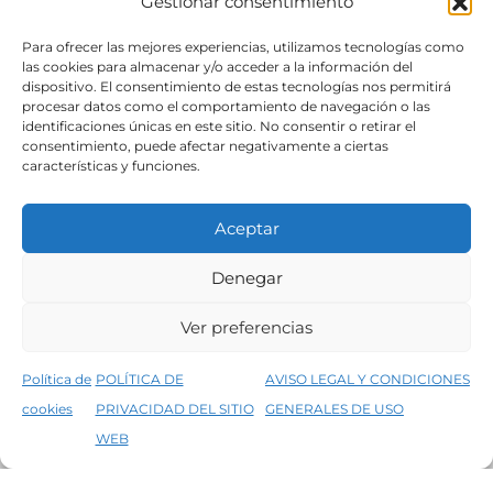
Gestionar consentimiento
SÍGUENOS
Para ofrecer las mejores experiencias, utilizamos tecnologías como
las cookies para almacenar y/o acceder a la información del
dispositivo. El consentimiento de estas tecnologías nos permitirá
procesar datos como el comportamiento de navegación o las
identificaciones únicas en este sitio. No consentir o retirar el
consentimiento, puede afectar negativamente a ciertas
características y funciones.
Aceptar
Denegar
Aviso legal
Condiciones generales de venta
Ver preferencias
Declaración de accesibilidad
Política de cookies
Política de
POLÍTICA DE
AVISO LEGAL Y CONDICIONES
Política de privacidad del sitio web
cookies
PRIVACIDAD DEL SITIO
GENERALES DE USO
↑
5% de descuento en tu primera compra, utiliza el código PRIMERACOMPRA
©2026 Decopintur- todos los derechos
WEB
Descartar