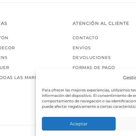
elegir
en
la
CAS
ATENCIÓN AL CLIENTE
página
de
TÓN
CONTACTO
producto
DECOR
ENVÍOS
ENS
DEVOLUCIONES
UER
FORMAS DE PAGO
Gesti
TODAS LAS MARCAS
Para ofrecer las mejores experiencias, utilizamos t
información del dispositivo. El consentimiento de 
comportamiento de navegación o las identificaciones
puede afectar negativamente a ciertas característic
Aceptar