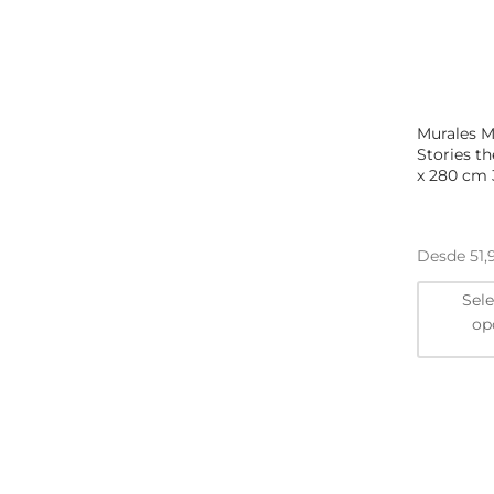
Murales M
Stories t
x 280 cm 3
Desde
51
Sel
op