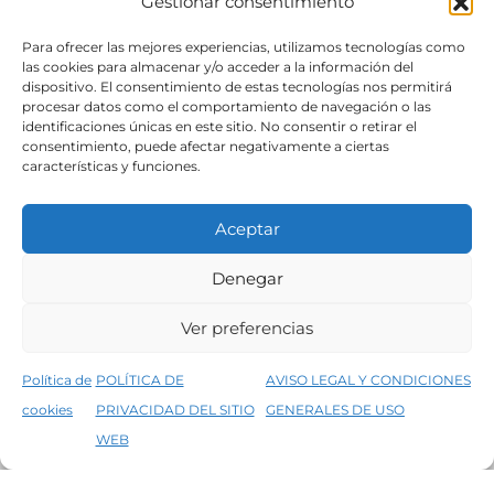
Gestionar consentimiento
SÍGUENOS
Para ofrecer las mejores experiencias, utilizamos tecnologías como
las cookies para almacenar y/o acceder a la información del
dispositivo. El consentimiento de estas tecnologías nos permitirá
procesar datos como el comportamiento de navegación o las
identificaciones únicas en este sitio. No consentir o retirar el
consentimiento, puede afectar negativamente a ciertas
características y funciones.
Aceptar
Denegar
Aviso legal
Condiciones generales de venta
Ver preferencias
Declaración de accesibilidad
Política de cookies
Política de
POLÍTICA DE
AVISO LEGAL Y CONDICIONES
Política de privacidad del sitio web
cookies
PRIVACIDAD DEL SITIO
GENERALES DE USO
↑
5% de descuento en tu primera compra, utiliza el código PRIMERACOMPRA
©2026 Decopintur- todos los derechos
WEB
Descartar