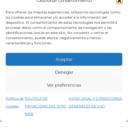
Gestionar consentimiento
SÍGUENOS
Para ofrecer las mejores experiencias, utilizamos tecnologías como
las cookies para almacenar y/o acceder a la información del
dispositivo. El consentimiento de estas tecnologías nos permitirá
procesar datos como el comportamiento de navegación o las
identificaciones únicas en este sitio. No consentir o retirar el
consentimiento, puede afectar negativamente a ciertas
características y funciones.
Aceptar
Denegar
Aviso legal
Condiciones generales de venta
Ver preferencias
Declaración de accesibilidad
Política de cookies
Política de
POLÍTICA DE
AVISO LEGAL Y CONDICIONES
Política de privacidad del sitio web
cookies
PRIVACIDAD DEL SITIO
GENERALES DE USO
↑
5% de descuento en tu primera compra, utiliza el código PRIMERACOMPRA
©2026 Decopintur- todos los derechos
WEB
Descartar