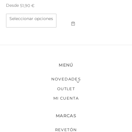
TAR
Desde
51,90
€
ICONAS, ADHESIVOS Y COLAS
ECIALIDADES Y SUELOS
Este
Seleccionar opciones
producto
AY, TINTES Y MANUALIDADES
tiene
múltiples
variantes.
Las
opciones
se
MENÚ
pueden
elegir
NOVEDADES
en
OUTLET
la
página
MI CUENTA
de
producto
MARCAS
REVETÓN