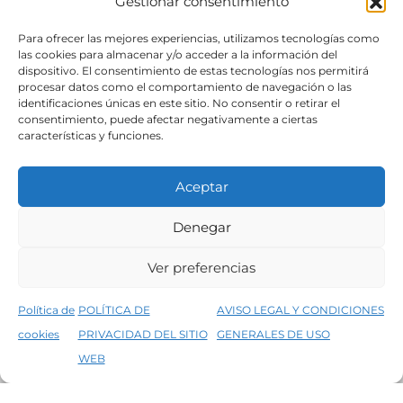
Gestionar consentimiento
SÍGUENOS
Para ofrecer las mejores experiencias, utilizamos tecnologías como
las cookies para almacenar y/o acceder a la información del
dispositivo. El consentimiento de estas tecnologías nos permitirá
procesar datos como el comportamiento de navegación o las
identificaciones únicas en este sitio. No consentir o retirar el
consentimiento, puede afectar negativamente a ciertas
características y funciones.
Aceptar
Denegar
Aviso legal
Condiciones generales de venta
Ver preferencias
Declaración de accesibilidad
Política de cookies
Política de
POLÍTICA DE
AVISO LEGAL Y CONDICIONES
Política de privacidad del sitio web
cookies
PRIVACIDAD DEL SITIO
GENERALES DE USO
↑
5% de descuento en tu primera compra, utiliza el código PRIMERACOMPRA
©2026 Decopintur- todos los derechos
WEB
Descartar