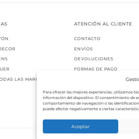
elegir
en
la
CAS
ATENCIÓN AL CLIENTE
página
de
TÓN
CONTACTO
producto
DECOR
ENVÍOS
ENS
DEVOLUCIONES
UER
FORMAS DE PAGO
Gesti
TODAS LAS MARCAS
Para ofrecer las mejores experiencias, utilizamos t
información del dispositivo. El consentimiento de 
comportamiento de navegación o las identificaciones
puede afectar negativamente a ciertas característic
Aceptar