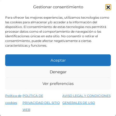
Gestionar consentimiento
SÍGUENOS
Para ofrecer las mejores experiencias, utilizamos tecnologías como
las cookies para almacenar y/o acceder a la información del
dispositivo. El consentimiento de estas tecnologías nos permitirá
procesar datos como el comportamiento de navegación o las
identificaciones únicas en este sitio. No consentir o retirar el
consentimiento, puede afectar negativamente a ciertas
características y funciones.
Aceptar
Denegar
Aviso legal
Condiciones generales de venta
Ver preferencias
Declaración de accesibilidad
Política de cookies
Política de
POLÍTICA DE
AVISO LEGAL Y CONDICIONES
Política de privacidad del sitio web
cookies
PRIVACIDAD DEL SITIO
GENERALES DE USO
↑
5% de descuento en tu primera compra, utiliza el código PRIMERACOMPRA
©2026 Decopintur- todos los derechos
WEB
Descartar