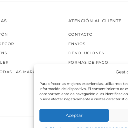
elegir
en
la
CAS
ATENCIÓN AL CLIENTE
página
de
TÓN
CONTACTO
producto
DECOR
ENVÍOS
ENS
DEVOLUCIONES
UER
FORMAS DE PAGO
Gesti
TODAS LAS MARCAS
Para ofrecer las mejores experiencias, utilizamos t
información del dispositivo. El consentimiento de 
comportamiento de navegación o las identificaciones
puede afectar negativamente a ciertas característic
Aceptar