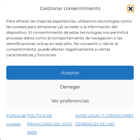
Gestionar consentimiento
SÍGUENOS
Para ofrecer las mejores experiencias, utilizamos tecnologías como
las cookies para almacenar y/o acceder a la información del
dispositivo. El consentimiento de estas tecnologías nos permitirá
procesar datos como el comportamiento de navegación o las
identificaciones únicas en este sitio. No consentir o retirar el
consentimiento, puede afectar negativamente a ciertas
características y funciones.
Aceptar
Denegar
Aviso legal
Condiciones generales de venta
Ver preferencias
Declaración de accesibilidad
Política de cookies
Política de
POLÍTICA DE
AVISO LEGAL Y CONDICIONES
Política de privacidad del sitio web
cookies
PRIVACIDAD DEL SITIO
GENERALES DE USO
↑
5% de descuento en tu primera compra, utiliza el código PRIMERACOMPRA
©2026 Decopintur- todos los derechos
WEB
Descartar