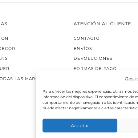
elegir
en
la
CAS
ATENCIÓN AL CLIENTE
página
de
TÓN
CONTACTO
producto
DECOR
ENVÍOS
ENS
DEVOLUCIONES
UER
FORMAS DE PAGO
Gesti
TODAS LAS MARCAS
Para ofrecer las mejores experiencias, utilizamos t
información del dispositivo. El consentimiento de 
comportamiento de navegación o las identificaciones
puede afectar negativamente a ciertas característic
Aceptar