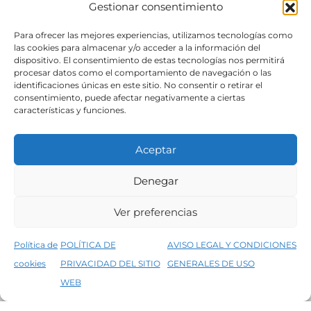
Gestionar consentimiento
SÍGUENOS
Para ofrecer las mejores experiencias, utilizamos tecnologías como
las cookies para almacenar y/o acceder a la información del
dispositivo. El consentimiento de estas tecnologías nos permitirá
procesar datos como el comportamiento de navegación o las
identificaciones únicas en este sitio. No consentir o retirar el
consentimiento, puede afectar negativamente a ciertas
características y funciones.
Aceptar
Denegar
Aviso legal
Condiciones generales de venta
Ver preferencias
Declaración de accesibilidad
Política de cookies
Política de
POLÍTICA DE
AVISO LEGAL Y CONDICIONES
Política de privacidad del sitio web
cookies
PRIVACIDAD DEL SITIO
GENERALES DE USO
↑
5% de descuento en tu primera compra, utiliza el código PRIMERACOMPRA
©2026 Decopintur- todos los derechos
WEB
Descartar