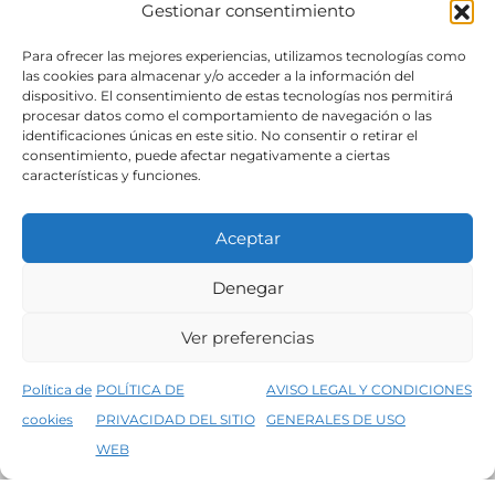
Gestionar consentimiento
SÍGUENOS
Para ofrecer las mejores experiencias, utilizamos tecnologías como
las cookies para almacenar y/o acceder a la información del
dispositivo. El consentimiento de estas tecnologías nos permitirá
procesar datos como el comportamiento de navegación o las
identificaciones únicas en este sitio. No consentir o retirar el
consentimiento, puede afectar negativamente a ciertas
características y funciones.
Aceptar
Denegar
Aviso legal
Condiciones generales de venta
Ver preferencias
Declaración de accesibilidad
Política de cookies
Política de
POLÍTICA DE
AVISO LEGAL Y CONDICIONES
Política de privacidad del sitio web
cookies
PRIVACIDAD DEL SITIO
GENERALES DE USO
↑
5% de descuento en tu primera compra, utiliza el código PRIMERACOMPRA
©2026 Decopintur- todos los derechos
WEB
Descartar