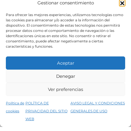
Gestionar consentimiento
SÍGUENOS
Para ofrecer las mejores experiencias, utilizamos tecnologías como
las cookies para almacenar y/o acceder a la información del
dispositivo. El consentimiento de estas tecnologías nos permitirá
procesar datos como el comportamiento de navegación o las
identificaciones únicas en este sitio. No consentir o retirar el
consentimiento, puede afectar negativamente a ciertas
características y funciones.
Aceptar
Denegar
Aviso legal
Condiciones generales de venta
Ver preferencias
Declaración de accesibilidad
Política de cookies
Política de
POLÍTICA DE
AVISO LEGAL Y CONDICIONES
Política de privacidad del sitio web
cookies
PRIVACIDAD DEL SITIO
GENERALES DE USO
↑
5% de descuento en tu primera compra, utiliza el código PRIMERACOMPRA
©2026 Decopintur- todos los derechos
WEB
Descartar