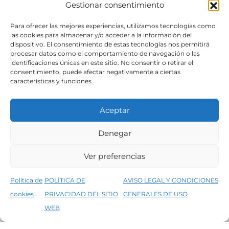
Gestionar consentimiento
SÍGUENOS
Para ofrecer las mejores experiencias, utilizamos tecnologías como
las cookies para almacenar y/o acceder a la información del
dispositivo. El consentimiento de estas tecnologías nos permitirá
procesar datos como el comportamiento de navegación o las
identificaciones únicas en este sitio. No consentir o retirar el
consentimiento, puede afectar negativamente a ciertas
características y funciones.
Aceptar
Denegar
Aviso legal
Condiciones generales de venta
Ver preferencias
Declaración de accesibilidad
Política de cookies
Política de
POLÍTICA DE
AVISO LEGAL Y CONDICIONES
Política de privacidad del sitio web
cookies
PRIVACIDAD DEL SITIO
GENERALES DE USO
↑
5% de descuento en tu primera compra, utiliza el código PRIMERACOMPRA
©2026 Decopintur- todos los derechos
WEB
Descartar