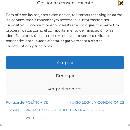
Gestionar consentimiento
SÍGUENOS
Para ofrecer las mejores experiencias, utilizamos tecnologías como
las cookies para almacenar y/o acceder a la información del
dispositivo. El consentimiento de estas tecnologías nos permitirá
procesar datos como el comportamiento de navegación o las
identificaciones únicas en este sitio. No consentir o retirar el
consentimiento, puede afectar negativamente a ciertas
características y funciones.
Aceptar
Denegar
Aviso legal
Condiciones generales de venta
Ver preferencias
Declaración de accesibilidad
Política de cookies
Política de
POLÍTICA DE
AVISO LEGAL Y CONDICIONES
Política de privacidad del sitio web
cookies
PRIVACIDAD DEL SITIO
GENERALES DE USO
↑
5% de descuento en tu primera compra, utiliza el código PRIMERACOMPRA
©2026 Decopintur- todos los derechos
WEB
Descartar