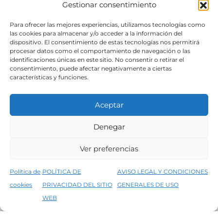
Gestionar consentimiento
SÍGUENOS
Para ofrecer las mejores experiencias, utilizamos tecnologías como
las cookies para almacenar y/o acceder a la información del
dispositivo. El consentimiento de estas tecnologías nos permitirá
procesar datos como el comportamiento de navegación o las
identificaciones únicas en este sitio. No consentir o retirar el
consentimiento, puede afectar negativamente a ciertas
características y funciones.
Aceptar
Denegar
Aviso legal
Condiciones generales de venta
Ver preferencias
Declaración de accesibilidad
Política de cookies
Política de
POLÍTICA DE
AVISO LEGAL Y CONDICIONES
Política de privacidad del sitio web
cookies
PRIVACIDAD DEL SITIO
GENERALES DE USO
↑
5% de descuento en tu primera compra, utiliza el código PRIMERACOMPRA
©2026 Decopintur- todos los derechos
WEB
Descartar