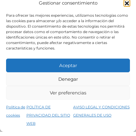
Gestionar consentimiento
SÍGUENOS
Para ofrecer las mejores experiencias, utilizamos tecnologías como
las cookies para almacenar y/o acceder a la información del
dispositivo. El consentimiento de estas tecnologías nos permitirá
procesar datos como el comportamiento de navegación o las
identificaciones únicas en este sitio. No consentir o retirar el
consentimiento, puede afectar negativamente a ciertas
características y funciones.
Aceptar
Denegar
Aviso legal
Condiciones generales de venta
Ver preferencias
Declaración de accesibilidad
Política de cookies
Política de
POLÍTICA DE
AVISO LEGAL Y CONDICIONES
Política de privacidad del sitio web
cookies
PRIVACIDAD DEL SITIO
GENERALES DE USO
↑
5% de descuento en tu primera compra, utiliza el código PRIMERACOMPRA
©2026 Decopintur- todos los derechos
WEB
Descartar