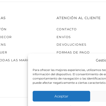
elegir
en
la
CAS
ATENCIÓN AL CLIENTE
página
de
TÓN
CONTACTO
producto
DECOR
ENVÍOS
ENS
DEVOLUCIONES
UER
FORMAS DE PAGO
Gesti
TODAS LAS MARCAS
Para ofrecer las mejores experiencias, utilizamos t
información del dispositivo. El consentimiento de 
comportamiento de navegación o las identificaciones
puede afectar negativamente a ciertas característic
Aceptar