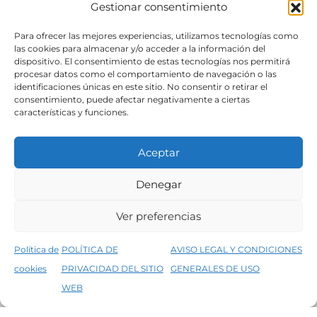
Gestionar consentimiento
SÍGUENOS
Para ofrecer las mejores experiencias, utilizamos tecnologías como
las cookies para almacenar y/o acceder a la información del
dispositivo. El consentimiento de estas tecnologías nos permitirá
procesar datos como el comportamiento de navegación o las
identificaciones únicas en este sitio. No consentir o retirar el
consentimiento, puede afectar negativamente a ciertas
características y funciones.
Aceptar
Denegar
Aviso legal
Condiciones generales de venta
Ver preferencias
Declaración de accesibilidad
Política de cookies
Política de
POLÍTICA DE
AVISO LEGAL Y CONDICIONES
Política de privacidad del sitio web
cookies
PRIVACIDAD DEL SITIO
GENERALES DE USO
↑
5% de descuento en tu primera compra, utiliza el código PRIMERACOMPRA
©2026 Decopintur- todos los derechos
WEB
Descartar