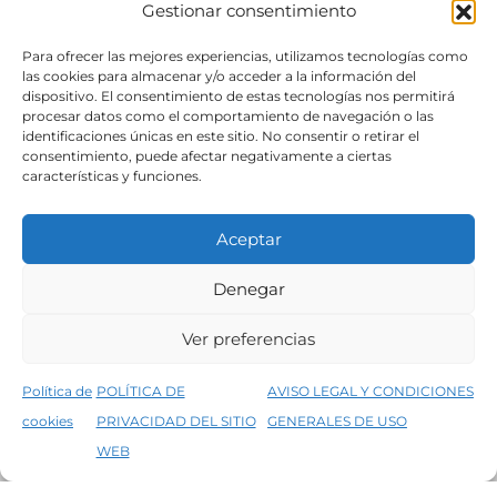
Gestionar consentimiento
SÍGUENOS
Para ofrecer las mejores experiencias, utilizamos tecnologías como
las cookies para almacenar y/o acceder a la información del
dispositivo. El consentimiento de estas tecnologías nos permitirá
procesar datos como el comportamiento de navegación o las
identificaciones únicas en este sitio. No consentir o retirar el
consentimiento, puede afectar negativamente a ciertas
características y funciones.
Aceptar
Denegar
Aviso legal
Condiciones generales de venta
Ver preferencias
Declaración de accesibilidad
Política de cookies
Política de
POLÍTICA DE
AVISO LEGAL Y CONDICIONES
Política de privacidad del sitio web
cookies
PRIVACIDAD DEL SITIO
GENERALES DE USO
↑
5% de descuento en tu primera compra, utiliza el código PRIMERACOMPRA
©2026 Decopintur- todos los derechos
WEB
Descartar