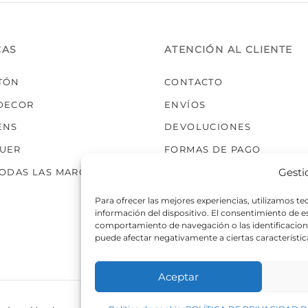
elegir
en
la
CAS
ATENCIÓN AL CLIENTE
página
de
TÓN
CONTACTO
producto
DECOR
ENVÍOS
ENS
DEVOLUCIONES
UER
FORMAS DE PAGO
Gesti
TODAS LAS MARCAS
Para ofrecer las mejores experiencias, utilizamos t
información del dispositivo. El consentimiento de 
comportamiento de navegación o las identificaciones
puede afectar negativamente a ciertas característic
Aceptar