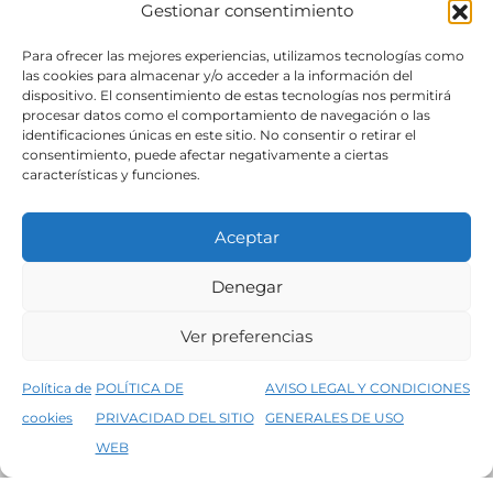
Gestionar consentimiento
SÍGUENOS
Para ofrecer las mejores experiencias, utilizamos tecnologías como
las cookies para almacenar y/o acceder a la información del
dispositivo. El consentimiento de estas tecnologías nos permitirá
procesar datos como el comportamiento de navegación o las
identificaciones únicas en este sitio. No consentir o retirar el
consentimiento, puede afectar negativamente a ciertas
características y funciones.
Aceptar
Denegar
Aviso legal
Condiciones generales de venta
Ver preferencias
Declaración de accesibilidad
Política de cookies
Política de
POLÍTICA DE
AVISO LEGAL Y CONDICIONES
Política de privacidad del sitio web
cookies
PRIVACIDAD DEL SITIO
GENERALES DE USO
↑
5% de descuento en tu primera compra, utiliza el código PRIMERACOMPRA
©2026 Decopintur- todos los derechos
WEB
Descartar