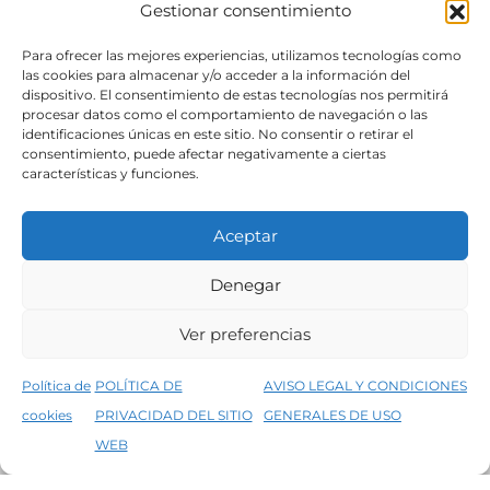
Gestionar consentimiento
SÍGUENOS
Para ofrecer las mejores experiencias, utilizamos tecnologías como
las cookies para almacenar y/o acceder a la información del
dispositivo. El consentimiento de estas tecnologías nos permitirá
procesar datos como el comportamiento de navegación o las
identificaciones únicas en este sitio. No consentir o retirar el
consentimiento, puede afectar negativamente a ciertas
características y funciones.
Aceptar
Denegar
Aviso legal
Condiciones generales de venta
Ver preferencias
Declaración de accesibilidad
Política de cookies
Política de
POLÍTICA DE
AVISO LEGAL Y CONDICIONES
Política de privacidad del sitio web
cookies
PRIVACIDAD DEL SITIO
GENERALES DE USO
↑
5% de descuento en tu primera compra, utiliza el código PRIMERACOMPRA
©2026 Decopintur- todos los derechos
WEB
Descartar