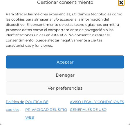
Gestionar consentimiento
SÍGUENOS
Para ofrecer las mejores experiencias, utilizamos tecnologías como
las cookies para almacenar y/o acceder a la información del
dispositivo. El consentimiento de estas tecnologías nos permitirá
procesar datos como el comportamiento de navegación o las
identificaciones únicas en este sitio. No consentir o retirar el
consentimiento, puede afectar negativamente a ciertas
características y funciones.
Aceptar
Denegar
Aviso legal
Condiciones generales de venta
Ver preferencias
Declaración de accesibilidad
Política de cookies
Política de
POLÍTICA DE
AVISO LEGAL Y CONDICIONES
Política de privacidad del sitio web
cookies
PRIVACIDAD DEL SITIO
GENERALES DE USO
↑
5% de descuento en tu primera compra, utiliza el código PRIMERACOMPRA
©2026 Decopintur- todos los derechos
WEB
Descartar