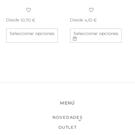
Desde
Desde
10,70
€
4,10
€
Este
Este
Seleccionar opciones
Seleccionar opciones
producto
produ
tiene
tiene
múltiples
múltip
variantes.
varian
Las
Las
opciones
opcio
se
se
pueden
puede
elegir
elegir
en
en
MENÚ
la
la
página
págin
NOVEDADES
de
de
producto
produ
OUTLET