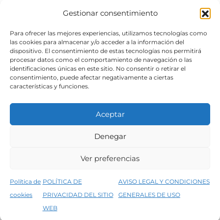
Gestionar consentimiento
SÍGUENOS
Para ofrecer las mejores experiencias, utilizamos tecnologías como
las cookies para almacenar y/o acceder a la información del
dispositivo. El consentimiento de estas tecnologías nos permitirá
procesar datos como el comportamiento de navegación o las
identificaciones únicas en este sitio. No consentir o retirar el
consentimiento, puede afectar negativamente a ciertas
características y funciones.
Aceptar
Denegar
Aviso legal
Condiciones generales de venta
Ver preferencias
Declaración de accesibilidad
Política de cookies
Política de
POLÍTICA DE
AVISO LEGAL Y CONDICIONES
Política de privacidad del sitio web
cookies
PRIVACIDAD DEL SITIO
GENERALES DE USO
↑
5% de descuento en tu primera compra, utiliza el código PRIMERACOMPRA
©2026 Decopintur- todos los derechos
WEB
Descartar