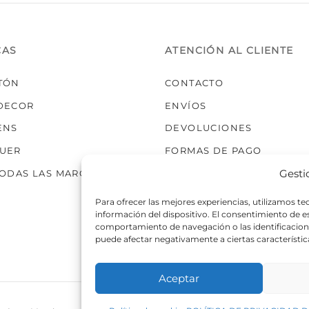
elegir
en
la
CAS
ATENCIÓN AL CLIENTE
página
de
TÓN
CONTACTO
producto
DECOR
ENVÍOS
ENS
DEVOLUCIONES
UER
FORMAS DE PAGO
Gesti
TODAS LAS MARCAS
Para ofrecer las mejores experiencias, utilizamos t
información del dispositivo. El consentimiento de 
comportamiento de navegación o las identificaciones
puede afectar negativamente a ciertas característic
Aceptar