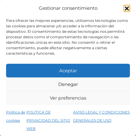
Gestionar consentimiento
SÍGUENOS
Para ofrecer las mejores experiencias, utilizamos tecnologías como
las cookies para almacenar y/o acceder a la información del
dispositivo. El consentimiento de estas tecnologías nos permitirá
procesar datos como el comportamiento de navegación o las
identificaciones únicas en este sitio. No consentir o retirar el
consentimiento, puede afectar negativamente a ciertas
características y funciones.
Aceptar
Denegar
Aviso legal
Condiciones generales de venta
Ver preferencias
Declaración de accesibilidad
Política de cookies
Política de
POLÍTICA DE
AVISO LEGAL Y CONDICIONES
Política de privacidad del sitio web
cookies
PRIVACIDAD DEL SITIO
GENERALES DE USO
↑
5% de descuento en tu primera compra, utiliza el código PRIMERACOMPRA
©2026 Decopintur- todos los derechos
WEB
Descartar