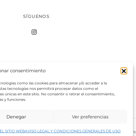
SÍGUENOS
onar consentimiento
ecnologías como las cookies para almacenar y/o acceder a la
estas tecnologías nos permitirá procesar datos como el
 únicas en este sitio. No consentir o retirar el consentimiento,
as y funciones.
Denegar
Ver preferencias
↑
EL SITIO WEB
AVISO LEGAL Y CONDICIONES GENERALES DE USO
rivacidad del sitio web
©2026 Decopintur- todos los derech