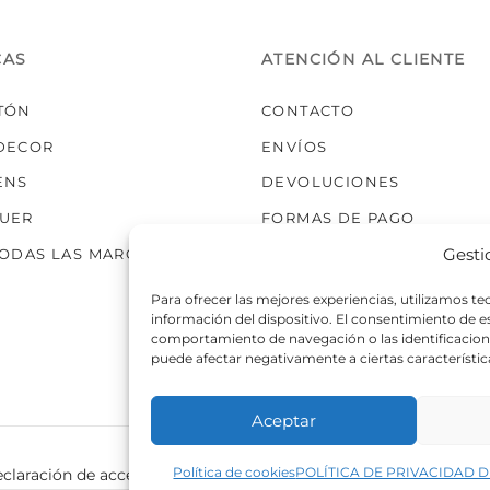
elegir
en
la
CAS
ATENCIÓN AL CLIENTE
página
de
TÓN
CONTACTO
producto
DECOR
ENVÍOS
ENS
DEVOLUCIONES
UER
FORMAS DE PAGO
Gesti
TODAS LAS MARCAS
Para ofrecer las mejores experiencias, utilizamos t
información del dispositivo. El consentimiento de 
comportamiento de navegación o las identificaciones
puede afectar negativamente a ciertas característic
Aceptar
Política de cookies
POLÍTICA DE PRIVACIDAD D
claración de accesibilidad
Política de cookies
Política de p