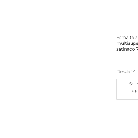
Esmalte ac
multisupe
satinado 
Desde
14
Sel
op