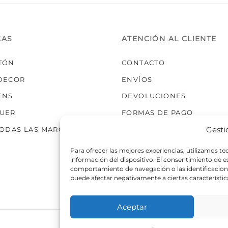
elegir
en
la
CAS
ATENCIÓN AL CLIENTE
página
de
TÓN
CONTACTO
producto
DECOR
ENVÍOS
ENS
DEVOLUCIONES
UER
FORMAS DE PAGO
Gesti
TODAS LAS MARCAS
Para ofrecer las mejores experiencias, utilizamos t
información del dispositivo. El consentimiento de 
comportamiento de navegación o las identificaciones
puede afectar negativamente a ciertas característic
Aceptar