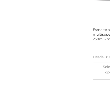
Esmalte ac
multisupe
250ml – 
Desde
8,
Sel
op