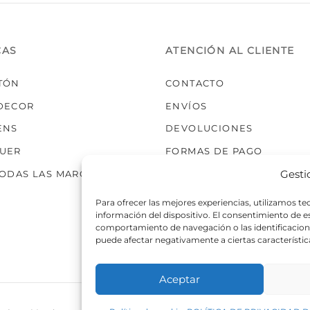
elegir
en
la
CAS
ATENCIÓN AL CLIENTE
página
de
TÓN
CONTACTO
producto
DECOR
ENVÍOS
ENS
DEVOLUCIONES
UER
FORMAS DE PAGO
Gesti
TODAS LAS MARCAS
Para ofrecer las mejores experiencias, utilizamos t
información del dispositivo. El consentimiento de 
comportamiento de navegación o las identificaciones
puede afectar negativamente a ciertas característic
Aceptar