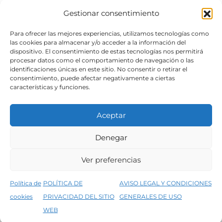
Gestionar consentimiento
SÍGUENOS
Para ofrecer las mejores experiencias, utilizamos tecnologías como
las cookies para almacenar y/o acceder a la información del
dispositivo. El consentimiento de estas tecnologías nos permitirá
procesar datos como el comportamiento de navegación o las
identificaciones únicas en este sitio. No consentir o retirar el
consentimiento, puede afectar negativamente a ciertas
características y funciones.
Aceptar
Denegar
Aviso legal
Condiciones generales de venta
Ver preferencias
Declaración de accesibilidad
Política de cookies
Política de
POLÍTICA DE
AVISO LEGAL Y CONDICIONES
Política de privacidad del sitio web
cookies
PRIVACIDAD DEL SITIO
GENERALES DE USO
↑
5% de descuento en tu primera compra, utiliza el código PRIMERACOMPRA
©2026 Decopintur- todos los derechos
WEB
Descartar