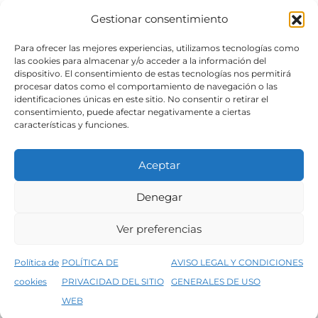
Gestionar consentimiento
SÍGUENOS
Para ofrecer las mejores experiencias, utilizamos tecnologías como
las cookies para almacenar y/o acceder a la información del
dispositivo. El consentimiento de estas tecnologías nos permitirá
procesar datos como el comportamiento de navegación o las
identificaciones únicas en este sitio. No consentir o retirar el
consentimiento, puede afectar negativamente a ciertas
características y funciones.
Aceptar
Denegar
Aviso legal
Condiciones generales de venta
Ver preferencias
Declaración de accesibilidad
Política de cookies
Política de
POLÍTICA DE
AVISO LEGAL Y CONDICIONES
Política de privacidad del sitio web
cookies
PRIVACIDAD DEL SITIO
GENERALES DE USO
↑
5% de descuento en tu primera compra, utiliza el código PRIMERACOMPRA
©2026 Decopintur- todos los derechos
WEB
Descartar