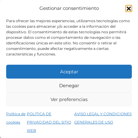
Gestionar consentimiento
SÍGUENOS
Para ofrecer las mejores experiencias, utilizamos tecnologías como
las cookies para almacenar y/o acceder a la información del
dispositivo. El consentimiento de estas tecnologías nos permitirá
procesar datos como el comportamiento de navegación o las
identificaciones únicas en este sitio. No consentir o retirar el
consentimiento, puede afectar negativamente a ciertas
características y funciones.
Aceptar
Denegar
Aviso legal
Condiciones generales de venta
Ver preferencias
Declaración de accesibilidad
Política de cookies
Política de
POLÍTICA DE
AVISO LEGAL Y CONDICIONES
Política de privacidad del sitio web
cookies
PRIVACIDAD DEL SITIO
GENERALES DE USO
↑
5% de descuento en tu primera compra, utiliza el código PRIMERACOMPRA
©2026 Decopintur- todos los derechos
WEB
Descartar