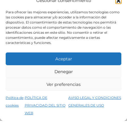
Gestionar consentimiento
SÍGUENOS
Para ofrecer las mejores experiencias, utilizamos tecnologías como
las cookies para almacenar y/o acceder a la información del
dispositivo. El consentimiento de estas tecnologías nos permitirá
procesar datos como el comportamiento de navegación o las
identificaciones únicas en este sitio. No consentir o retirar el
consentimiento, puede afectar negativamente a ciertas
características y funciones.
Aceptar
Denegar
Aviso legal
Condiciones generales de venta
Ver preferencias
Declaración de accesibilidad
Política de cookies
Política de
POLÍTICA DE
AVISO LEGAL Y CONDICIONES
Política de privacidad del sitio web
cookies
PRIVACIDAD DEL SITIO
GENERALES DE USO
↑
5% de descuento en tu primera compra, utiliza el código PRIMERACOMPRA
©2026 Decopintur- todos los derechos
WEB
Descartar