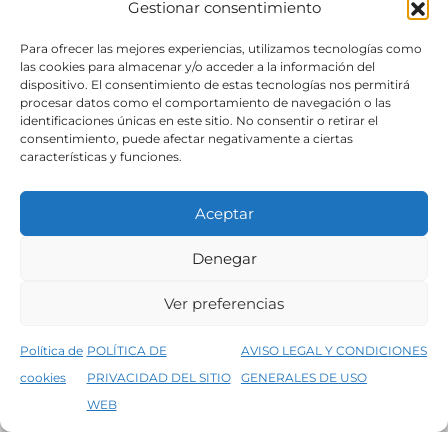
Gestionar consentimiento
SÍGUENOS
Para ofrecer las mejores experiencias, utilizamos tecnologías como
las cookies para almacenar y/o acceder a la información del
dispositivo. El consentimiento de estas tecnologías nos permitirá
procesar datos como el comportamiento de navegación o las
identificaciones únicas en este sitio. No consentir o retirar el
consentimiento, puede afectar negativamente a ciertas
características y funciones.
Aceptar
Denegar
Aviso legal
Condiciones generales de venta
Ver preferencias
Declaración de accesibilidad
Política de cookies
Política de
POLÍTICA DE
AVISO LEGAL Y CONDICIONES
Política de privacidad del sitio web
cookies
PRIVACIDAD DEL SITIO
GENERALES DE USO
↑
5% de descuento en tu primera compra, utiliza el código PRIMERACOMPRA
©2026 Decopintur- todos los derechos
WEB
Descartar