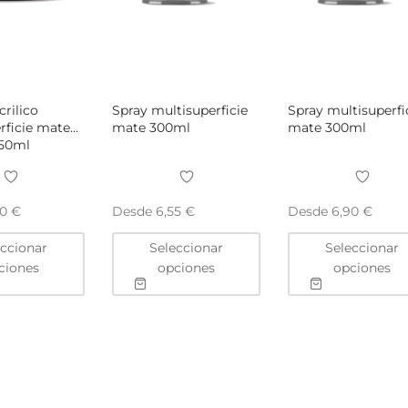
rilico
Spray multisuperficie
Spray multisuperfi
rficie mate
mate 300ml
mate 300ml
750ml
Desde
Desde
90
€
6,55
€
6,90
€
Este
Este
eccionar
Seleccionar
Seleccionar
producto
producto
ciones
opciones
opciones
tiene
tiene
múltiples
múltiples
variantes.
variantes.
Las
Las
opciones
opciones
se
se
pueden
pueden