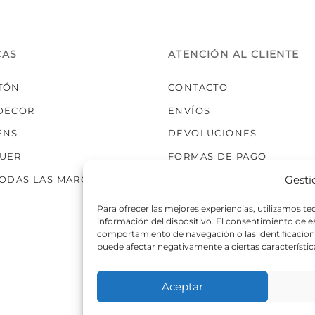
elegir
elegir
en
en
la
la
CAS
ATENCIÓN AL CLIENTE
página
página
de
de
TÓN
CONTACTO
producto
producto
DECOR
ENVÍOS
ENS
DEVOLUCIONES
UER
FORMAS DE PAGO
Gesti
TODAS LAS MARCAS
Para ofrecer las mejores experiencias, utilizamos t
información del dispositivo. El consentimiento de 
comportamiento de navegación o las identificaciones
puede afectar negativamente a ciertas característic
Aceptar