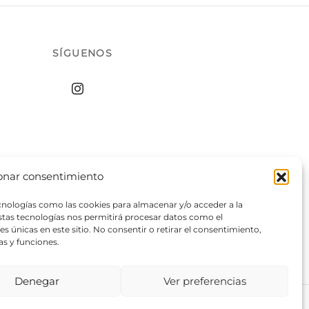
elegir
en
la
SÍGUENOS
página
de
producto
onar consentimiento
ecnologías como las cookies para almacenar y/o acceder a la
estas tecnologías nos permitirá procesar datos como el
 únicas en este sitio. No consentir o retirar el consentimiento,
as y funciones.
Denegar
Ver preferencias