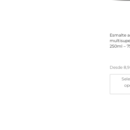
Esmalte ac
multisupe
250ml – 
Desde
8,
Sel
op